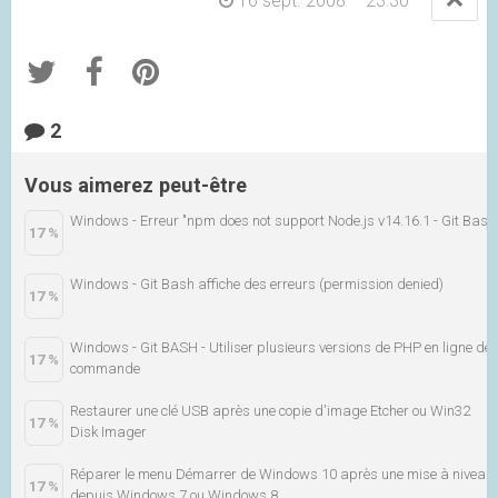
16 sept. 2008 – 23:30
—
2
Vous aimerez peut-être
Windows - Erreur "npm does not support Node.js v14.16.1 - Git Bash
17 %
Windows - Git Bash affiche des erreurs (permission denied)
17 %
Windows - Git BASH - Utiliser plusieurs versions de PHP en ligne de
17 %
commande
Restaurer une clé USB après une copie d'image Etcher ou Win32
17 %
Disk Imager
Réparer le menu Démarrer de Windows 10 après une mise à niveau
17 %
depuis Windows 7 ou Windows 8