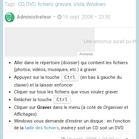
Tags :
CD
,
DVD
,
fichiers
,
gravure
,
Vista
,
Windows
Administrateur
—
16 sept. 2008 – 23:30
Une annonce aurait pu être 
Aller dans le répertoire (dossier) qui contient les fichiers
(photos, vidéos, musiques, etc.) à graver.
Appuyez sur la touche
Ctrl
(en bas à gauche du
clavier) et la laisser enfoncer.
Cliquer sur tous les fichiers que vous voulez graver.
Relâcher la touche
Ctrl
.
Cliquer sur
Graver
dans le menu (à coté de
Organiser
et
Affichages
).
Windows vous demande d'insérer un disque : en fonction
de la
taille des fichiers
, insérez soit un CD soit un DVD.