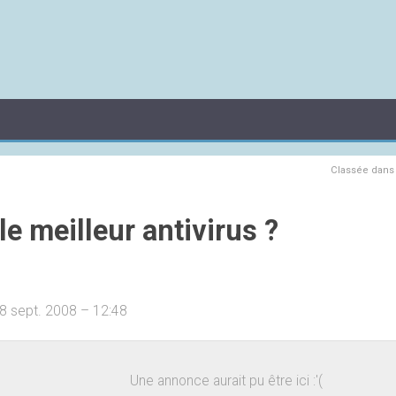
Classée dan
le meilleur antivirus ?
8 sept. 2008 – 12:48
Une annonce aurait pu être ici :'(