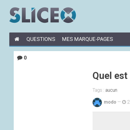
QUESTIONS
MES MARQUE-PAGES
0
Quel est 
Tags :
aucun
modo
—
2