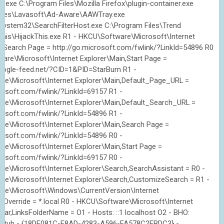
ox.exe C:\Program Files\Mozilla Firefox\plugin-container.exe
Files\Lavasoft\Ad-Aware\AAWTray.exe
ystem32\SearchFilterHost.exe C:\Program Files\Trend
This\HijackThis.exe R1 - HKCU\Software\Microsoft\Internet
n,Search Page = http://go.microsoft.com/fwlink/?LinkId=54896 R0
are\Microsoft\Internet Explorer\Main,Start Page =
oogle-feed.net/?CID=1&PID=StarBurn R1 -
e\Microsoft\Internet Explorer\Main,Default_Page_URL =
crosoft.com/fwlink/?LinkId=69157 R1 -
e\Microsoft\Internet Explorer\Main,Default_Search_URL =
crosoft.com/fwlink/?LinkId=54896 R1 -
e\Microsoft\Internet Explorer\Main,Search Page =
crosoft.com/fwlink/?LinkId=54896 R0 -
e\Microsoft\Internet Explorer\Main,Start Page =
crosoft.com/fwlink/?LinkId=69157 R0 -
e\Microsoft\Internet Explorer\Search,SearchAssistant = R0 -
e\Microsoft\Internet Explorer\Search,CustomizeSearch = R1 -
re\Microsoft\Windows\CurrentVersion\Internet
xyOverride = *.local R0 - HKCU\Software\Microsoft\Internet
bar,LinksFolderName = O1 - Hosts: ::1 localhost O2 - BHO:
rStub - {18DF081C-E8AD-4283-A596-FA578C2EBDC3} -