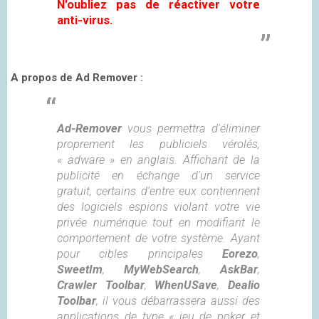
N'oubliez pas de réactiver votre
anti-virus.
A propos de Ad Remover :
Ad-Remover
vous permettra d'éliminer
proprement les publiciels vérolés,
« adware » en anglais. Affichant de la
publicité en échange d'un service
gratuit, certains d'entre eux contiennent
des logiciels espions violant votre vie
privée numérique tout en modifiant le
comportement de votre système. Ayant
pour cibles principales
Eorezo
,
SweetIm
,
MyWebSearch
,
AskBar
,
Crawler Toolbar
,
WhenUSave
,
Dealio
Toolbar
, il vous débarrassera aussi des
applications de type « jeu de poker et