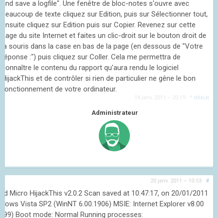
and save a logfile". Une fenêtre de bloc-notes s'ouvre avec
beaucoup de texte cliquez sur Edition, puis sur Sélectionner tout,
ensuite cliquez sur Edition puis sur Copier. Revenez sur cette
page du site Internet et faites un clic-droit sur le bouton droit de
la souris dans la case en bas de la page (en dessous de "Votre
réponse :") puis cliquez sur Coller. Cela me permettra de
connaître le contenu du rapport qu'aura rendu le logiciel
HijackThis et de contrôler si rien de particulier ne gêne le bon
fonctionnement de votre ordinateur.
18 janv. 2011 – 20:19
·
^ début
Administrateur
20 janv. 2011 – 10:53
·
#
end Micro HijackThis v2.0.2 Scan saved at 10:47:17, on 20/01/2011
ndows Vista SP2 (WinNT 6.00.1906) MSIE: Internet Explorer v8.00
8999) Boot mode: Normal Running processes: