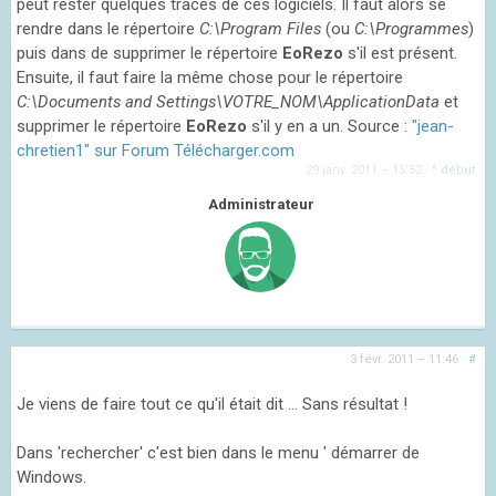
peut rester quelques traces de ces logiciels. Il faut alors se
rendre dans le répertoire
C:\Program Files
(ou
C:\Programmes
)
puis dans de supprimer le répertoire
EoRezo
s'il est présent.
Ensuite, il faut faire la même chose pour le répertoire
C:\Documents and Settings\VOTRE_NOM\ApplicationData
et
supprimer le répertoire
EoRezo
s'il y en a un. Source :
"jean-
chretien1" sur Forum Télécharger.com
29 janv. 2011 – 15:52
·
^ début
Administrateur
3 févr. 2011 – 11:46
·
#
Je viens de faire tout ce qu'il était dit ... Sans résultat !
Dans 'rechercher' c'est bien dans le menu ' démarrer de
Windows.