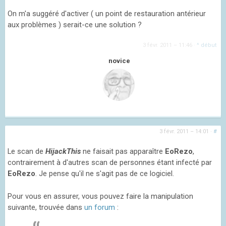
On m'a suggéré d'activer ( un point de restauration antérieur
aux problèmes ) serait-ce une solution ?
3 févr. 2011 – 11:46
·
^ début
novice
3 févr. 2011 – 14:01
·
#
Le scan de
HijackThis
ne faisait pas apparaître
EoRezo
,
contrairement à d'autres scan de personnes étant infecté par
EoRezo
. Je pense qu'il ne s'agit pas de ce logiciel.
Pour vous en assurer, vous pouvez faire la manipulation
suivante, trouvée dans
un forum
: