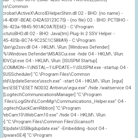
Files\Common
Acrobat\ActiveX\AcroIEHelperShim.dll O2 - BHO: (no name) -
264-4D0F-BEAE-D42A53123C75} - (no file) O2 - BHO: PCTBHO -
3B6-423a-9845-901AC0A7EE6E} - C:\Program
\pctutoBHO.dll O2 - BHO: Java(tm) Plug-In 2 SSV Helper -
445-435b-BC74-9C25C1C588A9} - C:\Program
e6\bin\jp2ssv.dll O4 - HKLM\..\Run: [Windows Defender]
es%\Windows Defender\MSASCui.exe -hide O4 - HKLM\..\Run:
tHDVCpl.exe O4 - HKLM\..\Run: [ISUSPM Startup]
1\COMMON~1\INSTAL~1\UPDATE~1\ISUSPM.exe -startup O4 -
 [ISUSScheduler] "C:\Program Files\Common
Shield\UpdateService\issch.exe" -start O4 - HKLM\..\Run: [egui]
Files\ESET\ESET NOD32 Antivirus\egui.exe" /hide /waitservice O4
n: [LogitechCommunicationsManager] "C:\Program
n Files\LogiShrd\LComMgr\Communications_Helper.exe" O4 -
 [LogitechQuickCamRibbon] "C:\Program
c\WebCam10\WebCam10.exe" /hide O4 - HKLM\..\Run:
te] "C:\Program Files\Common Files\Scansoft
gdUpdate\SSBkgdupdate.exe" -Embedding -boot O4 -
 [OpwareSE4] "C:\Program