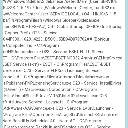
es%\Windows Sidebar\Sidebar.exe /detectMem (User 'SERVICE
 HKUS\S-1-5-19\..\Run: [WindowsWelcomeCenter] rundll32.exe
,ShowWelcomeCenter (User 'SERVICE LOCAL') O4 - HKUS\S-1-5-
Sidebar] %ProgramFiles%\Windows Sidebar\Sidebar.exe
User 'SERVICE RÉSEAU') O4 - Global Startup: OFFICE One Startup
3 - Gopher Prefix: O23 - Service:
1.6844F930_1628_4223_B5CC_5BB94B879762## (Bonjour
ple Computer, Inc. - C:\Program
r\mDNSResponder.exe O23 - Service: ESET HTTP Server
 ESET - C:\Program Files\ESET\ESET NOD32 Antivirus\EHttpSrv.exe
e: ESET Service (ekrn) - ESET - C:\Program Files\ESET\ESET
us\ekrn.exe O23 - Service: FLEXnet Licensing Service -
Europe Ltd. - C:\Program Files\Common Files\Macrovision
t Publisher\FNPLicensingService.exe O23 - Service: InstallDriver
r (IDriverT) - Macrovision Corporation - C:\Program
Files\InstallShield\Driver\1150\Intel 32\IDriverT.exe O23 -
asoft Ad-Aware Service - Lavasoft - C:\Program
ft\Ad-Aware\AAWService.exe O23 - Service: LVSrvLauncher -
- C:\Program Files\Common Files\LogiShrd\SrvLnch\SrvLnch.exe
e: Nero BackItUp Scheduler 4.0 - Nero AG - C:\Program
 Files\Nero\Nero BackItUp 4\NBService.exe O23 - Service: