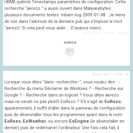
UBME-patrick Timestamps paramètres de configuration. Cette
recherche "aerezo " a aussi ouvert dans Malwarebytes
plusieurs documents textes: mbam-log-2009-01-08 ...Je viens
de voir dans l'adresse de la dernière pub qui s'impose le mot
"aerezo" Si cela peut vous aider ... D'avance merci .
28 janv. 2011 – 14:22
·
^ début
novice
29 janv. 2011 – 15:52
·
#
Lorsque vous dites "dans -rechercher-", vous voulez dire : -
Recherche du menu Démarrer de Windows ? - Recherche sur
Google ? - Recherche dans un logiciel ? Vous dites aerezo
mais ne serait-ce pas plutôt EoRezo ? S'il s'agit de
EoRezo
,
apparemment, il suffit d'aller dans le panneau de configuration
puis de désinstaller tous les programmes ayant dans le nom
EoRezo
,
EoWeather
, ou encore
EoEngine
(le désinstaller en
dernier) puis de redémarrer l'ordinateur. Une fois cela fait, il