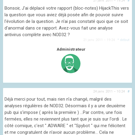
21 janv. 2011 – 19:24
·
#
Bonsoir, J'ai déplacé votre rapport (bloc-notes) HijackThis vers
la question que vous aviez déjà posée afin de pouvoir suivre
l'évolution de la question. Je n'ai pas constaté quoi que ce soit
d'anormal dans ce rapport. Avez-vous fait une analyse
antivirus complète avec NOD32 ?
21 janv. 2011 – 19:24
·
^ début
Administrateur
24 janv. 2011 – 10:24
·
#
Déjà merci pour tout, mais rien n'a changé, malgré des
analyses régulières de NOD32. Désormais il y a une deuxième
pub qui s'impose ( après la première ) ...Par contre, une fois
fermées, elles ne reviennent plus tant que je suis sur l'ordi . Le
côté comique, c'est " ADWARE " et "Spybot " qui me félicitent
et me congratulent de n'avoir aucun problème... Cela ne