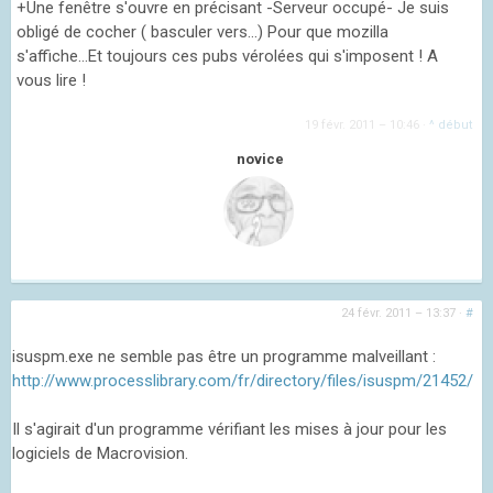
+Une fenêtre s'ouvre en précisant -Serveur occupé- Je suis
obligé de cocher ( basculer vers...) Pour que mozilla
s'affiche...Et toujours ces pubs vérolées qui s'imposent ! A
vous lire !
19 févr. 2011 – 10:46
·
^ début
novice
24 févr. 2011 – 13:37
·
#
isuspm.exe ne semble pas être un programme malveillant :
http://www.processlibrary.com/fr/directory/files/isuspm/21452/
Il s'agirait d'un programme vérifiant les mises à jour pour les
logiciels de Macrovision.