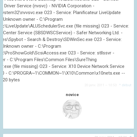
y Driver Service (nvsvc) - NVIDIA Corporation -
ystem32\nvvsvc.exe O23 - Service: Planificateur LiveUpdate
 - Unknown owner - C:\Program
ec\LiveUpdate\ALUSchedulerSvc.exe (file missing) O23 - Service:
y Center Service (SBSDWSCService) - Safer Networking Ltd. -
iles\Spybot - Search & Destroy\SDWinSec.exe O23 - Service:
- Unknown owner - C:\Program
ex\ProShowGold\ScsiAccess.exe O23 - Service: stllssvr -
er - C:\Program Files\Common Files\SureThing
vr.exe (file missing) O23 - Service: X10 Device Network Service
 X10 - C:\PROGRA~1\COMMON~1\X10\Common\x10nets.exe --
 7320 bytes
20 janv. 2011 – 10:53
·
^ début
novice