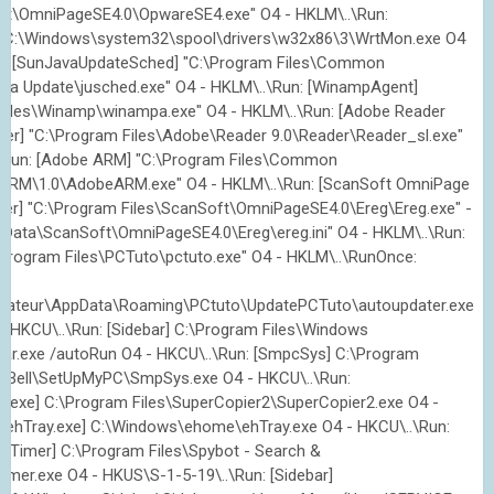
ft\OmniPageSE4.0\OpwareSE4.exe" O4 - HKLM\..\Run:
] C:\Windows\system32\spool\drivers\w32x86\3\WrtMon.exe O4
un: [SunJavaUpdateSched] "C:\Program Files\Common
ava Update\jusched.exe" O4 - HKLM\..\Run: [WinampAgent]
Files\Winamp\winampa.exe" O4 - HKLM\..\Run: [Adobe Reader
er] "C:\Program Files\Adobe\Reader 9.0\Reader\Reader_sl.exe"
.\Run: [Adobe ARM] "C:\Program Files\Common
\ARM\1.0\AdobeARM.exe" O4 - HKLM\..\Run: [ScanSoft OmniPage
der] "C:\Program Files\ScanSoft\OmniPageSE4.0\Ereg\Ereg.exe" -
mData\ScanSoft\OmniPageSE4.0\Ereg\ereg.ini" O4 - HKLM\..\Run:
\Program Files\PCTuto\pctuto.exe" O4 - HKLM\..\RunOnce:
]
lisateur\AppData\Roaming\PCtuto\UpdatePCTuto\autoupdater.exe
- HKCU\..\Run: [Sidebar] C:\Program Files\Windows
bar.exe /autoRun O4 - HKCU\..\Run: [SmpcSys] C:\Program
d Bell\SetUpMyPC\SmpSys.exe O4 - HKCU\..\Run:
2.exe] C:\Program Files\SuperCopier2\SuperCopier2.exe O4 -
 [ehTray.exe] C:\Windows\ehome\ehTray.exe O4 - HKCU\..\Run:
aTimer] C:\Program Files\Spybot - Search &
imer.exe O4 - HKUS\S-1-5-19\..\Run: [Sidebar]