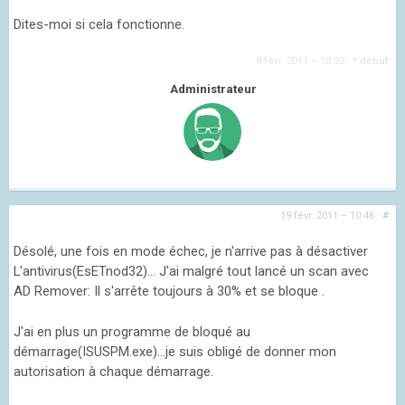
Dites-moi si cela fonctionne.
8 févr. 2011 – 10:32
·
^ début
Administrateur
19 févr. 2011 – 10:46
·
#
Désolé, une fois en mode échec, je n'arrive pas à désactiver
L'antivirus(EsETnod32)... J'ai malgré tout lancé un scan avec
AD Remover: Il s'arrête toujours à 30% et se bloque .
J'ai en plus un programme de bloqué au
démarrage(ISUSPM.exe)...je suis obligé de donner mon
autorisation à chaque démarrage.