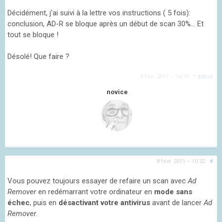
Décidément, j'ai suivi à la lettre vos instructions ( 5 fois):
conclusion, AD-R se bloque après un début de scan 30%... Et
tout se bloque !
Désolé! Que faire ?
5 févr. 2011 – 15:39
·
^ début
novice
8 févr. 2011 – 10:32
·
#
Vous pouvez toujours essayer de refaire un scan avec
Ad
Remover
en redémarrant votre ordinateur en
mode sans
échec
, puis en
désactivant votre antivirus
avant de lancer
Ad
Remover
.