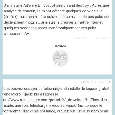
J'ai installé Ad'ware ET Spybot search and destroy... Après une
analyse de chacun, ils m'ont détecté quelques cookies sur
(firefox) mais rien n'a été solutionné au niveau de ces pubs qui
déclenchent mozilla... Si je suis le premier à mettre internet,
quelques secondes après systématiquement ces pubs
s'imposent. A+
16 janv. 2011 – 10:34
·
^ début
novice
18 janv. 2011 – 20:19
·
#
Vous pouvez essayer de télécharger et installer le logiciel gratuit
Trend Micro HijackThis à l'adresse
http://www.trendsecure.com/portal/fr/_download/HJTInstall.exe.
Ensuite, une fois téléchargé, exécutez HijackThis. Lorsque le
programme HijackThis est lancé, cliquez sur "Do a system scan