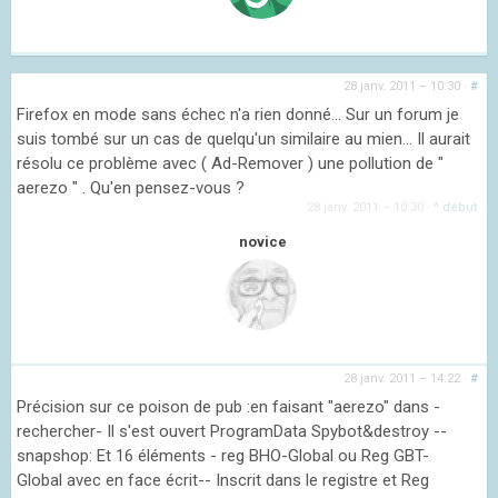
28 janv. 2011 – 10:30
·
#
Firefox en mode sans échec n'a rien donné... Sur un forum je
suis tombé sur un cas de quelqu'un similaire au mien... Il aurait
résolu ce problème avec ( Ad-Remover ) une pollution de "
aerezo " . Qu'en pensez-vous ?
28 janv. 2011 – 10:30
·
^ début
novice
28 janv. 2011 – 14:22
·
#
Précision sur ce poison de pub :en faisant "aerezo" dans -
rechercher- Il s'est ouvert ProgramData Spybot&destroy --
snapshop: Et 16 éléments - reg BHO-Global ou Reg GBT-
Global avec en face écrit-- Inscrit dans le registre et Reg