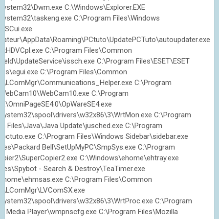
system32\Dwm.exe C:\Windows\Explorer.EXE
system32\taskeng.exe C:\Program Files\Windows
ASCui.exe
lisateur\AppData\Roaming\PCtuto\UpdatePCTuto\autoupdater.exe
RtHDVCpl.exe C:\Program Files\Common
lShield\UpdateService\issch.exe C:\Program Files\ESET\ESET
rus\egui.exe C:\Program Files\Common
hrd\LComMgr\Communications_Helper.exe C:\Program
c\WebCam10\WebCam10.exe C:\Program
oft\OmniPageSE4.0\OpWareSE4.exe
System32\spool\drivers\w32x86\3\WrtMon.exe C:\Program
 Files\Java\Java Update\jusched.exe C:\Program
\pctuto.exe C:\Program Files\Windows Sidebar\sidebar.exe
Files\Packard Bell\SetUpMyPC\SmpSys.exe C:\Program
opier2\SuperCopier2.exe C:\Windows\ehome\ehtray.exe
iles\Spybot - Search & Destroy\TeaTimer.exe
ehome\ehmsas.exe C:\Program Files\Common
hrd\LComMgr\LVComSX.exe
System32\spool\drivers\w32x86\3\WrtProc.exe C:\Program
s Media Player\wmpnscfg.exe C:\Program Files\Mozilla