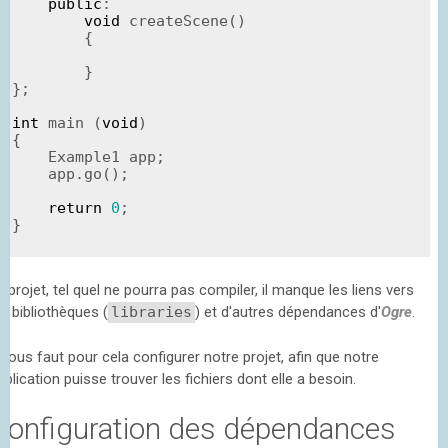
public
:

void
createScene
()

        {

        }

};

int
 main (
void
)

{

    Example1 app;

    app.go();

return
0
;

}
e projet, tel quel ne pourra pas compiler, il manque les liens vers
es bibliothèques (
libraries
) et d'autres dépendances d'
Ogre
.
l nous faut pour cela configurer notre projet, afin que notre
pplication puisse trouver les fichiers dont elle a besoin.
Configuration des dépendances