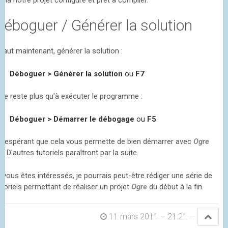
Déboguer / Générer la solution
l faut maintenant, générer la solution :
Déboguer > Générer la solution
ou
F7
l ne reste plus qu'à exécuter le programme :
Déboguer > Démarrer le débogage
ou
F5
n espérant que cela vous permette de bien démarrer avec
Ogre
D
. D'autres tutoriels paraîtront par la suite.
i vous êtes intéressés, je pourrais peut-être rédiger une série de
utoriels permettant de réaliser un projet
Ogre
du début à la fin.
11 mars 2011 – 21:21
—