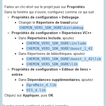
Faites un
clic-droit
sur le projet puis sur
Propriétés
Dans la fenêtre qui s'ouvre, configurez comme ce qui suit :
Propriétés de configuration > Débogage
:
Changer le
Répertoire de travail
pour
CHEMIN_VERS_SDK_OGRE\bin\debug
Propriétés de configuration > Répertoires VC++
:
Dans
Répertoires Include
, ajoutez :
CHEMIN_VERS_SDK_OGRE\include
CHEMIN_VERS_SDK_OGRE\boost_1_42
Dans Répertoires de bibliothèques, ajoutez :
CHEMIN_VERS_SDK_OGRE\boost_1_42\lib
CHEMIN_VERS_SDK_OGRE\lib
Propriétés de configuration > Editeur de liens >
entrée
:
Dans
Dépendances supplémentaires
, ajoutez :
OgreMain_d.lib
OIS_d.lib
Cliquez sur
Appliquer
, puis
OK
.
oilà notre projet configuré et prêt à compiler.