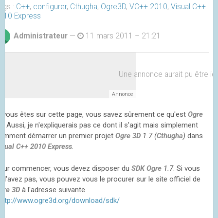
ags :
C++
,
configurer
,
Cthugha
,
Ogre3D
,
VC++ 2010
,
Visual C++
010 Express
Administrateur
—
11 mars 2011 – 21:21
Une annonce aurait pu être ici 
i vous êtes sur cette page, vous savez sûrement ce qu'est
Ogre
D
. Aussi, je n'expliquerais pas ce dont il s'agit mais simplement
omment démarrer un premier projet
Ogre 3D
1.7 (
Cthugha
)
dans
isual C++ 2010 Express
.
our commencer, vous devez disposer du
SDK
Ogre
1.7
. Si vous
e l'avez pas, vous pouvez vous le procurer sur le site officiel de
gre 3D
à l'adresse suivante
http://www.ogre3d.org/download/sdk/