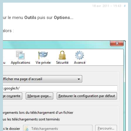
18 avr. 2011 – 19:43
·
#
er sur le menu
Outils
puis sur
Options...
 alors :