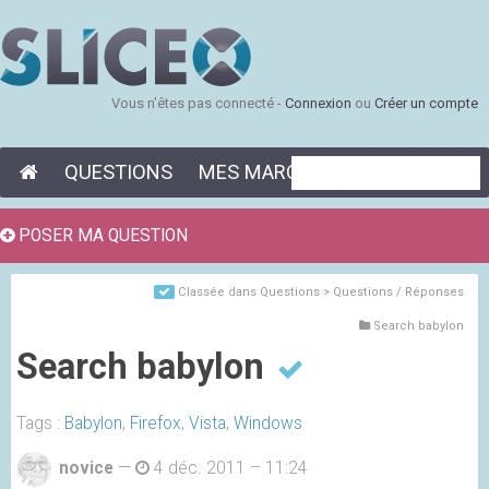
Vous n'êtes pas connecté -
Connexion
ou
Créer un compte
QUESTIONS
MES MARQUE-PAGES
POSER MA QUESTION
Classée dans
Questions > Questions / Réponses
Search babylon
Search babylon
Tags :
Babylon
,
Firefox
,
Vista
,
Windows
novice
—
4 déc. 2011 – 11:24