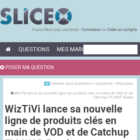
Vous n'êtes pas connecté -
Connexion
ou
Créer un compte
QUESTIONS
MES MARQUE-PAGES
POSER MA QUESTION
Classée dans
Questions > Questions / Réponses
WizTiVi lance sa nouvelle ligne de produits clés en main de VOD et de
Catchup TV, WSP Ready
WizTiVi lance sa nouvelle
ligne de produits clés en
main de VOD et de Catchup