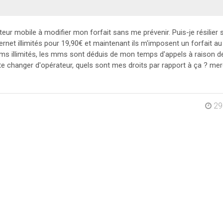
ur mobile à modifier mon forfait sans me prévenir. Puis-je résilier s
rnet illimités pour 19,90€ et maintenant ils m'imposent un forfait 
sms illimités, les mms sont déduis de mon temps d'appels à raison 
e changer d'opérateur, quels sont mes droits par rapport à ça ? merc
29