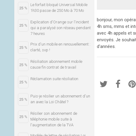
Le forfait bloqué Universal Mobile
25 %
1h30 passe de 250 Mo à 70 Mo
bonjour, mon opérate
Explication d'Orange sur l'incident
25 %
4h sms, mms et inte
qui a paralysé son réseau pendant
avec 4h appels et 
7 heures
envoyés. Je souhait
Prix d'un mobile en renouvellement :
d'années.
25 %
clarté, svp !
Résiliation abonnement mobile
25 %
cause fin contrat de travail
Réclamation suite résiliation
25 %
Puis-je résilier un abonnement d'un
25 %
an avec la Loi Châtel ?
Résilier son abonnement de
25 %
téléphonie mobile suite à
l'augmentation de la TVA
Modèle de lettre de résiliation Loi