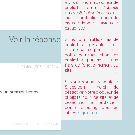
Vous utilisez un bloqueur de
publicité comme
Adblock
ou
avast! Online Security
ou
bien la protection contre le
pistage de votre navigateur
est activée.
Voir la réponse
Sliceo.com n'utilise pas de
publicités gênantes ou
envahissantes pour ne pas
polluer votre navigation. Les
publicités participent aux
frais de fonctionnement du
29 déc. 2013 – 19:12
·
#
site.
Si vous souhaitez soutenir
Sliceo.com, merci de
ns un premier temps,
désactiver votre bloqueur de
publicité pour ce site et de
désactiver la protection
contre le pistage pour ce
site —
Page d'aide
.
29 déc. 2013 – 19:12
·
^ début