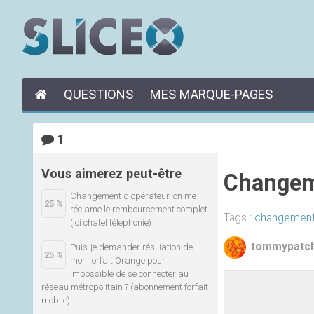
QUESTIONS
MES MARQUE-PAGES
1
Vous aimerez peut-être
Changeme
Changement d'opérateur, on me
25 %
réclame le remboursement complet
Tags :
changemen
(loi chatel téléphonie)
tommypatc
Puis-je demander résiliation de
25 %
mon forfait Orange pour
impossible de se connecter au
réseau métropolitain ? (abonnement forfait
mobile)