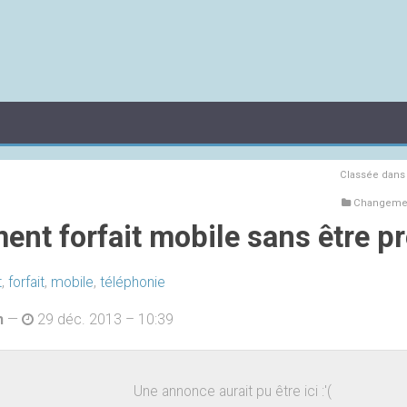
Classée dan
Changement
nt forfait mobile sans être p
t
,
forfait
,
mobile
,
téléphonie
h
—
29 déc. 2013 – 10:39
Une annonce aurait pu être ici :'(