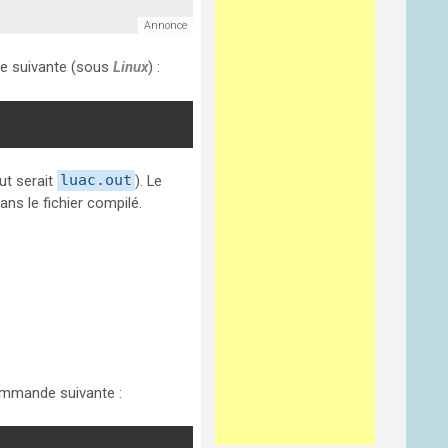
e suivante (sous
Linux
) :
ut serait
luac.out
). Le
ns le fichier compilé.
commande suivante :