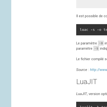
Il est possible de c
luac -s -o t
Le paramètre
-o
in
paramètre
-s
indiq
Le fichier compilé 
Source :
http://www
LuaJIT
LuaJIT
, version op