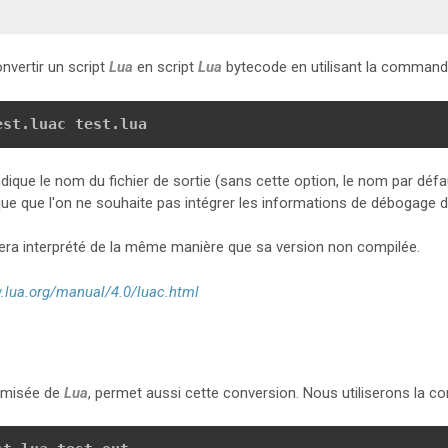
onvertir un script
Lua
en script
Lua
bytecode en utilisant la command
est.luac test.lua
dique le nom du fichier de sortie (sans cette option, le nom par défa
ue que l'on ne souhaite pas intégrer les informations de débogage da
sera interprété de la même manière que sa version non compilée.
.lua.org/manual/4.0/luac.html
timisée de
Lua
, permet aussi cette conversion. Nous utiliserons la 