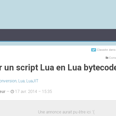
Classée dan
Conve
r un script Lua en Lua byteco
onversion
,
Lua
,
LuaJIT
eur
—
17 avr. 2014 – 15:35
Une annonce aurait pu être ici :'(