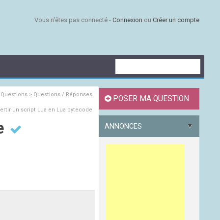
Vous n'êtes pas connecté -
Connexion
ou
Créer un compte
s
Questions > Questions / Réponses
POSER MA QUESTION
rtir un script Lua en Lua bytecode
de
ANNONCES