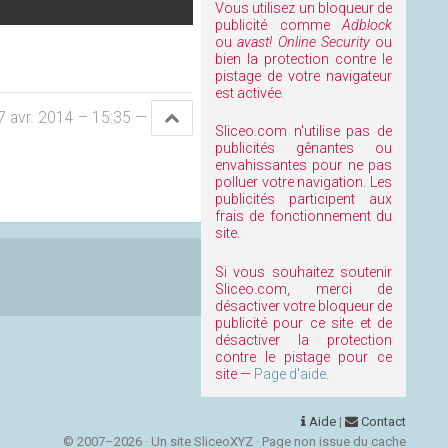
Vous utilisez un bloqueur de
publicité comme
Adblock
ou
avast! Online Security
ou
bien la protection contre le
pistage de votre navigateur
est activée.
7 avr. 2014 – 15:35
—
Sliceo.com n'utilise pas de
publicités gênantes ou
envahissantes pour ne pas
polluer votre navigation. Les
publicités participent aux
frais de fonctionnement du
site.
Si vous souhaitez soutenir
Sliceo.com, merci de
désactiver votre bloqueur de
publicité pour ce site et de
désactiver la protection
contre le pistage pour ce
site —
Page d'aide
.
Aide
|
Contact
© 2007–2026 · Un site SliceoXYZ · Page non issue du cache