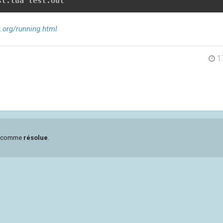
st.lua test.out
it.org/running.html
1
ée comme
résolue
.