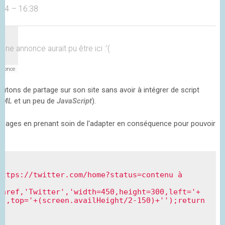
014 – 16:38
Une annonce aurait pu être ici :'(
utons de partage sur son site sans avoir à intégrer de script
TML
et un peu de
JavaScript
).
pages en prenant soin de l'adapter en conséquence pour pouvoir
https://twitter.com/home?status=contenu à 
.href,'Twitter','width=450,height=300,left='+
',top='+(screen.availHeight/2-150)+'');return 