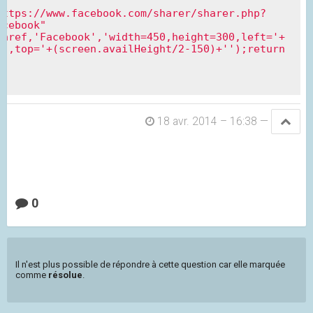
https://www.facebook.com/sharer/sharer.php?
acebook"
.href,'Facebook','width=450,height=300,left='+
',top='+(screen.availHeight/2-150)+'');return 
18 avr. 2014 – 16:38
—
0
Il n'est plus possible de répondre à cette question car elle marquée
comme
résolue
.