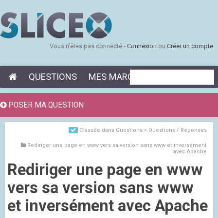
Vous n'êtes pas connecté -
Connexion
ou
Créer un compte
QUESTIONS
MES MARQUE-PAGES
POSER MA QUESTION
Classée dans
Questions > Questions / Réponses
Rediriger une page en www vers sa version sans www et inversément
avec Apache
Rediriger une page en www
vers sa version sans www
et inversément avec Apache