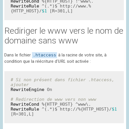
RewriteCond
%{HTTP_HOST}
RewriteRule
 ^(.*)$ http://www.
%
{HTTP_HOST}
/
$1
 [R=301,L]
Rediriger le www vers le nom de
domaine sans www
Dans le fichier
.htaccess
à la racine de votre site, à
condition que la réécriture d'
URL
soit activée :
# Si non présent dans fichier .htaccess, 
ajouter
RewriteEngine
On
# Redirection de www vers non www
RewriteCond
%{HTTP_HOST}
RewriteRule
 ^(.*)$ http://
%{HTTP_HOST}
/
$1
[R=301,L]