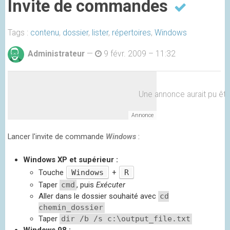
Invite de commandes
Tags :
contenu
,
dossier
,
lister
,
répertoires
,
Windows
Administrateur
—
9 févr. 2009 – 11:32
Une annonce aurait pu être 
Lancer l'invite de commande
Windows
:
Windows XP et supérieur :
Touche
Windows
+
R
Taper
cmd
, puis
Exécuter
Aller dans le dossier souhaité avec
cd
chemin_dossier
Taper
dir /b /s c:\output_file.txt