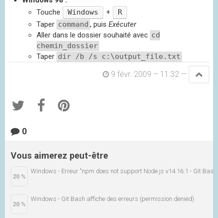
Windows 98 :
Touche
Windows
+
R
Taper
command
, puis
Exécuter
Aller dans le dossier souhaité avec
cd
chemin_dossier
Taper
dir /b /s c:\output_file.txt
9 févr. 2009 – 11:32
—
0
Vous aimerez peut-être
Windows - Erreur "npm does not support Node.js v14.16.1 - Git Bash
20 %
Windows - Git Bash affiche des erreurs (permission denied)
20 %