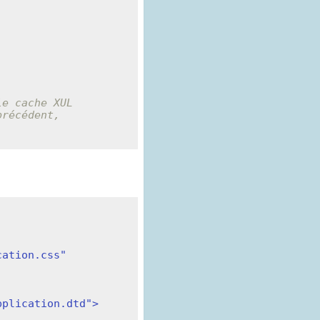


le cache XUL
récédent, 
ation.css" 
pplication.dtd">