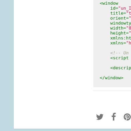
<
id
=
"un_
title
=
"
orient
=
windowt
width
=
"
height
=
xmlns:h
xmlns
=
"
<!-- Un
<
script
<
descri
</
window
>