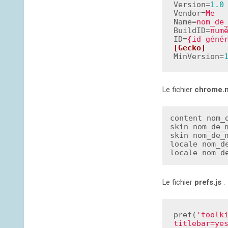
Version=
1.0
Vendor=
Me
Name=
nom_de
BuildID=
num
ID=
{id géné
[Gecko]
MinVersion=
Le fichier
chrome.m
content nom_
skin nom_de_
skin nom_de_
locale nom_d
locale nom_d
Le fichier
prefs.js
:
pref(
'toolk
titlebar=ye