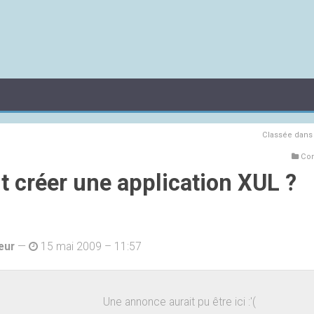
Classée dan
Com
créer une application XUL ?
eur
—
15 mai 2009 – 11:57
Une annonce aurait pu être ici :'(