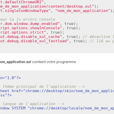
it.defaultChromeURI"
, 
om_de_mon_application/content/desktop.xul"
);

it.singletonWindowType"
, 
"nom_de_mon_application"
);
pour la js errors console
er.dom.window.dump.enabled"
, 
true
);

cript.options.showInConsole"
, 
true
);

cript.options.strict"
, 
true
);

out.debug.disable_xul_cache"
, 
true
); 
// désactive 
out.debug.disable_xul_fastload"
, 
true
); 
// lié au p
n_application.xul
contient votre programme :
on="1.0"?>
e thème principal de l'application -->
heet href="chrome://desktop/skin/nom_de_mon_applic
css"?>
a langue de l'application -->
indow SYSTEM "chrome://desktop/locale/nom_de_mon_a