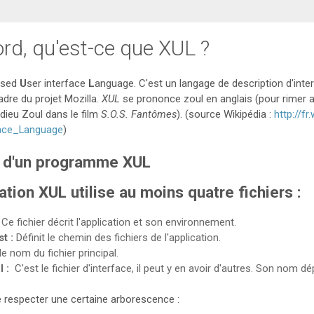
ord, qu'est-ce que XUL ?
ased
U
ser interface
L
anguage. C'est un langage de description d'int
dre du projet Mozilla.
XUL
se prononce zoul en anglais (pour rimer a
ieu Zoul dans le film
S.O.S. Fantômes
). (source Wikipédia :
http://fr
ace_Language
)
e d'un programme XUL
ation XUL utilise au moins quatre fichiers :
Ce fichier décrit l'application et son environnement.
t :
Définit le chemin des fichiers de l'application.
le nom du fichier principal.
 :
C'est le fichier d'interface, il peut y en avoir d'autres. Son nom dé
 respecter une certaine arborescence :