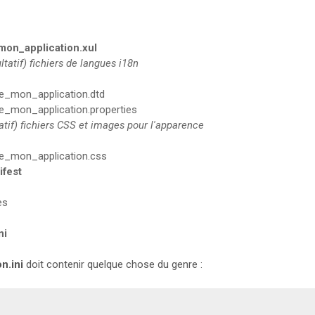
on_application.xul
ultatif) fichiers de langues i18n
_mon_application.dtd
_mon_application.properties
tatif) fichiers CSS et images pour l'apparence
_mon_application.css
fest
es
ni
n.ini
doit contenir quelque chose du genre :