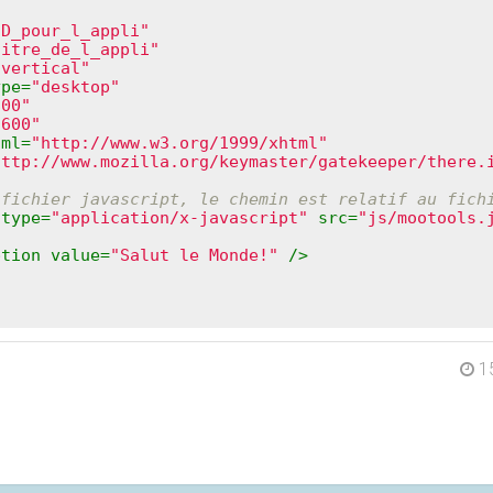
ID_pour_l_appli"
titre_de_l_appli"
"vertical"
ype
=
"desktop"
800"
"600"
tml
=
"http://www.w3.org/1999/xhtml"
http://www.mozilla.org/keymaster/gatekeeper/there.
 fichier javascript, le chemin est relatif au fich
type
=
"application/x-javascript"
src
=
"js/mootools.
ption
value
=
"Salut le Monde!"
 />
1