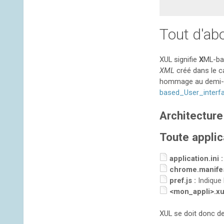
Tout d'ab
XUL signifie
X
ML-b
XML
créé dans le ca
hommage au demi-d
based_User_interf
Architectur
Toute applic
application.ini :
chrome.manifes
pref.js :
Indique 
<mon_appli>.xul
XUL se doit donc de