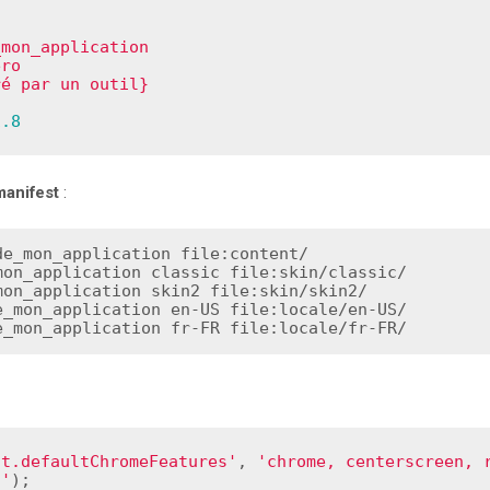
_mon_application
éro
ré par un outil}
1.8
anifest
:
de_mon_application file:content/

mon_application classic file:skin/classic/

mon_application skin2 file:skin/skin2/

e_mon_application en-US file:locale/en-US/

e_mon_application fr-FR file:locale/fr-FR/
it.defaultChromeFeatures'
, 
'chrome, centerscreen, r
s'
);
