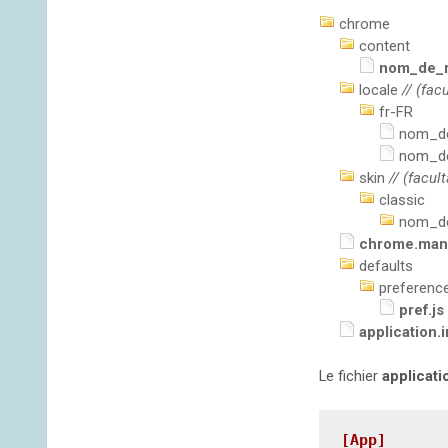
chrome
content
nom_de_m
locale
// (fac
fr-FR
nom_de
nom_de
skin
// (facul
classic
nom_de
chrome.mani
defaults
preferenc
pref.js
application
.i
Le fichier
applicatio
[App]