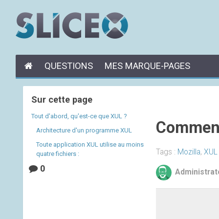
QUESTIONS
MES MARQUE-PAGES
Sur cette page
Tout d'abord, qu'est-ce que XUL ?
Comment 
Architecture d'un programme XUL
Toute application XUL utilise au moins
Tags :
Mozilla
,
XUL
quatre fichiers :
0
Administrat