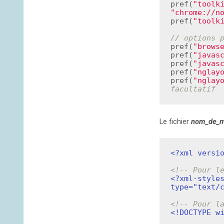
pref(
"toolk
"chrome://n
pref(
"toolk
// options 
pref(
"brows
pref(
"javas
pref(
"javas
pref(
"nglay
pref(
"nglay
facultatif
Le fichier
nom_de_mo
<?xml versi
<!-- Pour l
<?xml-styles
type="text/
<!-- Pour l
<!DOCTYPE w