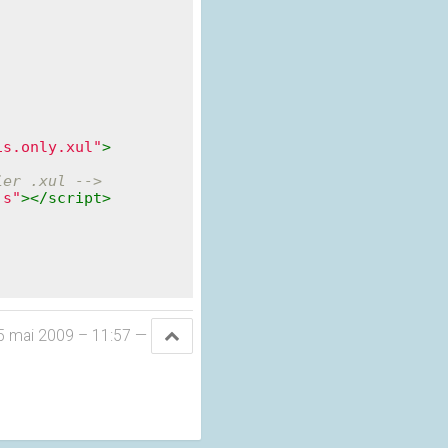
is.only.xul"
>
ier .xul -->
js"
>
</
script
>
5 mai 2009 – 11:57
—