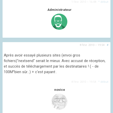
1 févr. 2010 – 16:48
·
^ début
Administrateur
8 févr. 2010 – 19:54
·
#
Après avoir essayé plusieurs sites (envoi gros
fichiers)"nextsend" serait le mieux. Avec accusé de réception,
et succès de téléchargement par les destinataires ! ( - de
100M°bien sûr...) + c'est payant .
8 févr. 2010 – 19:54
·
^ début
novice