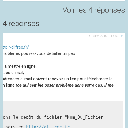
Voir les 4 réponses
4 réponses
31 janv. 2010 – 16:39
·
#
:
http://dl.free.fr/
 problème, pouvez-vous détailler un peu :
er à mettre en ligne,
esses e-mail,
 adresses e-mail doivent recevoir un lien pour télécharger le
 en ligne
(ce qui semble poser problème dans votre cas, il me
 :
mons le dépôt du fichier "Nom_Du_Fichier" 
le service 
http://dl.free.fr