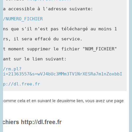
ra accessible à l'adresse suivante:

fr/NUMERO_FICHIER
ons que s'il n'est pas téléchargé au moins 1 
urs, il sera effacé du service.

ut moment supprimer le fichier "NOM_FICHIER" 
uant sur le lien suivant:

fr/rm.pl?
R&i=21363557&s=wVJ4bUc3MMm3TV1NrXESRa7m1nZoxbbI
ttp://dl.free.fr
comme cela et en suivant le deuxième lien, vous avez une page