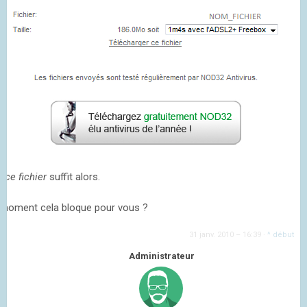
 ce fichier
suffit alors.
 moment cela bloque pour vous ?
31 janv. 2010 – 16:39
·
^ début
Administrateur