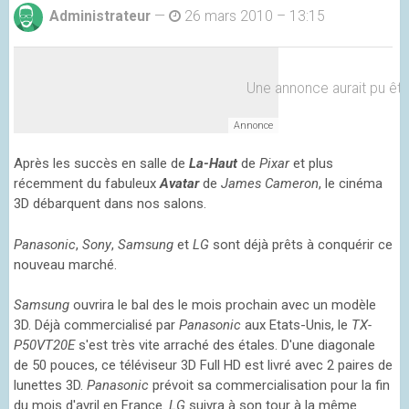
Administrateur
—
26 mars 2010 – 13:15
Une annonce aurait pu être 
Après les succès en salle de
La-Haut
de
Pixar
et plus
récemment du fabuleux
Avatar
de
James Cameron
, le cinéma
3D débarquent dans nos salons.
Panasonic
,
Sony
,
Samsung
et
LG
sont déjà prêts à conquérir ce
nouveau marché.
Samsung
ouvrira le bal des le mois prochain avec un modèle
3D. Déjà commercialisé par
Panasonic
aux Etats-Unis, le
TX-
P50VT20E
s'est très vite arraché des étales. D'une diagonale
de 50 pouces, ce téléviseur 3D Full HD est livré avec 2 paires de
lunettes 3D.
Panasonic
prévoit sa commercialisation pour la fin
du mois d'avril en France.
LG
suivra à son tour à la même