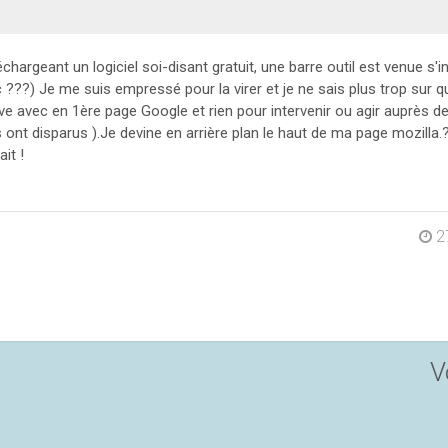
chargeant un logiciel soi-disant gratuit, une barre outil est venue s'in
ic ???) Je me suis empressé pour la virer et je ne sais plus trop sur qu
ouve avec en 1ère page Google et rien pour intervenir ou agir auprès 
 ont disparus ).Je devine en arrière plan le haut de ma page mozilla.
ait !
2
V