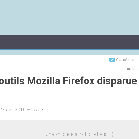
Classée dan
Barre
outils Mozilla Firefox disparue
27 avr. 2010 – 15:23
Une annonce aurait pu être ici :'(