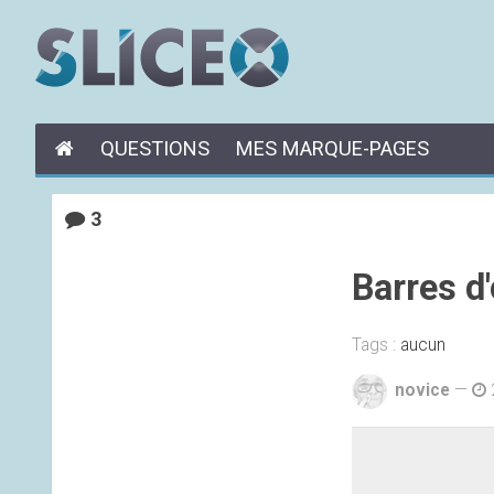
QUESTIONS
MES MARQUE-PAGES
3
Barres d'
Tags :
aucun
novice
—