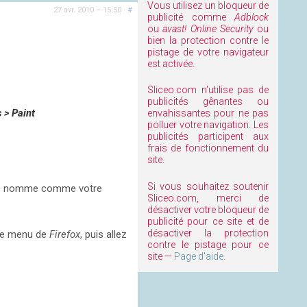
Vous utilisez un bloqueur de
27 avr. 2010 – 15:50
·
#
publicité comme
Adblock
ou
avast! Online Security
ou
bien la protection contre le
pistage de votre navigateur
est activée.
Sliceo.com n'utilise pas de
publicités gênantes ou
 > Paint
envahissantes pour ne pas
polluer votre navigation. Les
publicités participent aux
frais de fonctionnement du
site.
Si vous souhaitez soutenir
ui se nomme comme votre
Sliceo.com, merci de
désactiver votre bloqueur de
publicité pour ce site et de
désactiver la protection
e le menu de
Firefox
, puis allez
contre le pistage pour ce
site —
Page d'aide
.