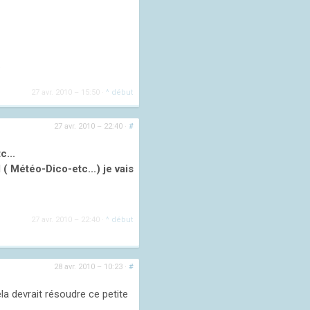
.
27 avr. 2010 – 15:50
·
^ début
27 avr. 2010 – 22:40
·
#
c...
( Météo-Dico-etc...) je vais
27 avr. 2010 – 22:40
·
^ début
28 avr. 2010 – 10:23
·
#
la devrait résoudre ce petite