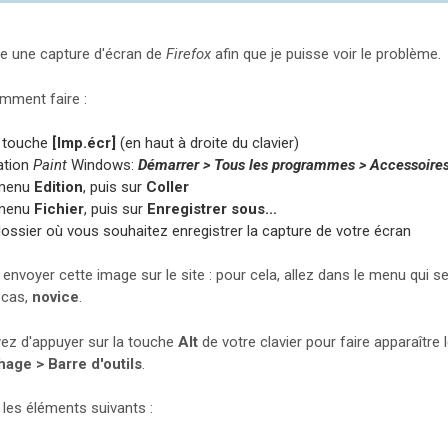
re une capture d'écran de
Firefox
afin que je puisse voir le problème.
mment faire :
a touche
[Imp.écr]
(en haut à droite du clavier)
ation
Paint
Windows:
Démarrer > Tous les programmes > Accessoires
 menu
Edition
, puis sur
Coller
 menu
Fichier
, puis sur
Enregistrer sous...
dossier où vous souhaitez enregistrer la capture de votre écran
ut envoyer cette image sur le site : pour cela, allez dans le menu q
 cas,
novice
.
z d'appuyer sur la touche
Alt
de votre clavier pour faire apparaîtr
hage > Barre d'outils
.
les éléments suivants :