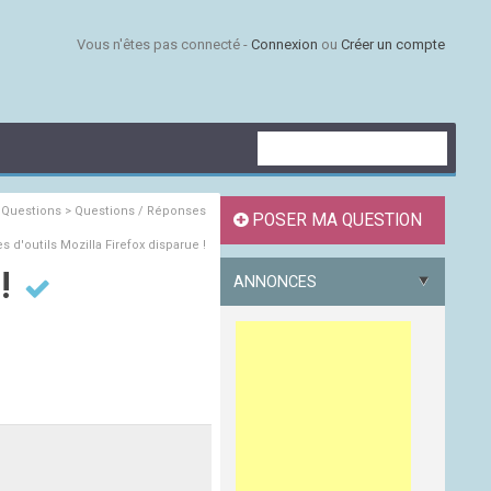
Vous n'êtes pas connecté -
Connexion
ou
Créer un compte
s
Questions > Questions / Réponses
POSER MA QUESTION
s d'outils Mozilla Firefox disparue !
 !
ANNONCES