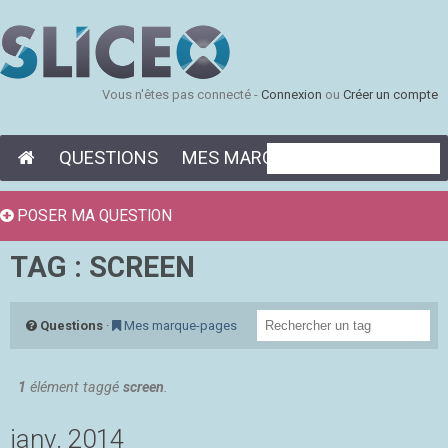
Vous n'êtes pas connecté -
Connexion
ou
Créer un compte
QUESTIONS
MES MARQUE-PAGES
POSER MA QUESTION
TAG : SCREEN
Questions
·
Mes marque-pages
1
élément taggé
screen
.
janv. 2014