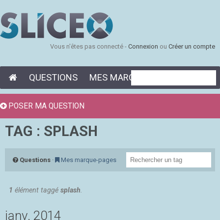
Vous n'êtes pas connecté -
Connexion
ou
Créer un compte
QUESTIONS
MES MARQUE-PAGES
POSER MA QUESTION
TAG : SPLASH
Questions
·
Mes marque-pages
1
élément taggé
splash
.
janv. 2014