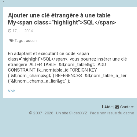
Ajouter une clé étrangère à une table
My<span class="highlight">SQL</span>
17 juil. 2014
Tags :
aucun
En adaptant et exécutant ce code <span
class="highlight">SQL</span>, vous pourrez insérer une clé
étrangère :ALTER TABLE `&lt;nom_table&gt;` ADD
CONSTRAINT fk_nomtable_id FOREIGN KEY
(`&lt;nom_champ&gt;`) REFERENCES `&lt;nom_table_a_lier`
(`&lt;nom_champ_a_lier&gt;` );
Voir
Aide
|
Contact
© 2007–2026 · Un site SliceoXYZ · Page non issue du cache