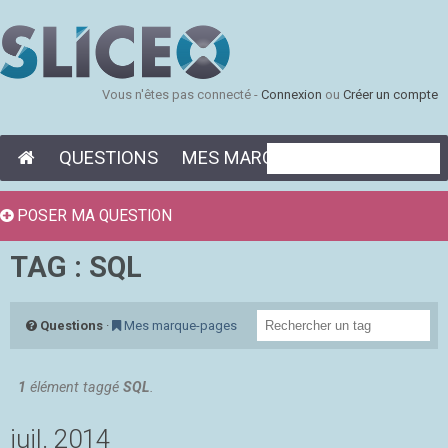
Vous n'êtes pas connecté -
Connexion
ou
Créer un compte
QUESTIONS
MES MARQUE-PAGES
POSER MA QUESTION
TAG : SQL
Questions
·
Mes marque-pages
1
élément taggé
SQL
.
juil. 2014