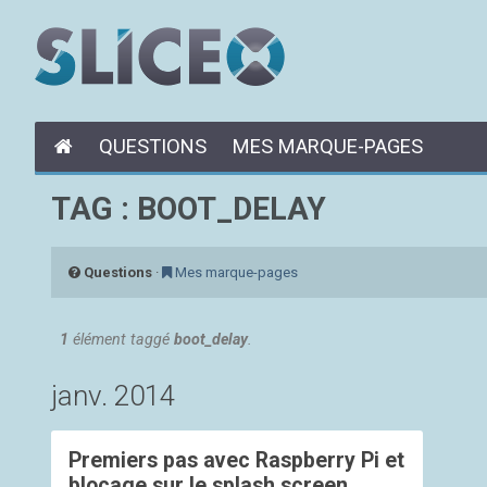
QUESTIONS
MES MARQUE-PAGES
TAG : BOOT_DELAY
Questions
·
Mes marque-pages
1
élément taggé
boot_delay
.
janv. 2014
Premiers pas avec Raspberry Pi et
blocage sur le splash screen