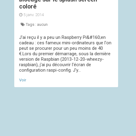
coloré
5 janv. 2014
Tags :
aucun
J'ai reçu il y a peu un Raspberry Pi&#160;en
cadeau : ces fameux mini-ordinateurs que l'on
peut se procurer pour un peu moins de 40
€.Lors du premier démarrage, sous la dernière
version de Raspbian (2013-12-20-wheezy-
raspbian), j'ai pu découvrir l'écran de
configuration raspi-config. J'y...
Voir