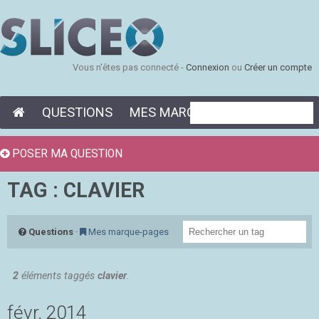
Vous n'êtes pas connecté -
Connexion
ou
Créer un compte
QUESTIONS
MES MARQUE-PAGES
POSER MA QUESTION
TAG : CLAVIER
Questions
·
Mes marque-pages
2
éléments taggés
clavier
.
févr. 2014