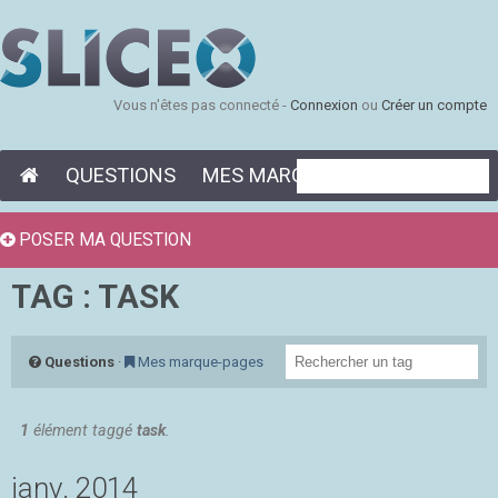
Vous n'êtes pas connecté -
Connexion
ou
Créer un compte
QUESTIONS
MES MARQUE-PAGES
POSER MA QUESTION
TAG : TASK
Questions
·
Mes marque-pages
1
élément taggé
task
.
janv. 2014