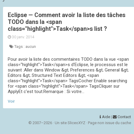
Eclipse — Comment avoir la liste des tâches
TODO dans la <span
class="highlight">Task</span>s list ?
30 janv. 2014
Tags :
aucun
Pour avoir la liste des commentaires TODO dans la vue <span
class="highlight">Task</span>s d'Eclipse, le processus est le
suivant :Aller dans Window &gt; Preferences &gt; General &gt;
Editors &gt; Structured Text Editors &gt; <span
class="highlight">Task</span> TagsCocher Enable searching
for <span class="highlight">Task</span> TagsCliquer sur
ApplyEt c'est tout.Remarque : Si votre...
Voir
Aide
|
Contact
© 2007–2026 · Un site SliceoXYZ · Page non issue du cache