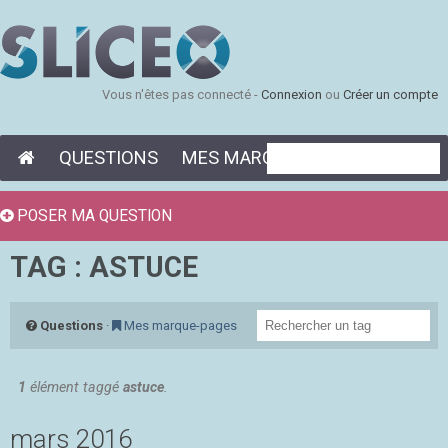
Vous n'êtes pas connecté -
Connexion
ou
Créer un compte
QUESTIONS
MES MARQUE-PAGES
POSER MA QUESTION
TAG : ASTUCE
Questions
·
Mes marque-pages
1
élément taggé
astuce
.
mars 2016