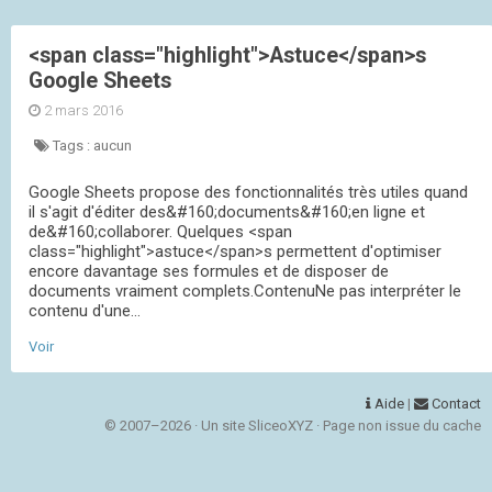
<span class="highlight">Astuce</span>s
Google Sheets
2 mars 2016
Tags :
aucun
Google Sheets propose des fonctionnalités très utiles quand
il s'agit d'éditer des&#160;documents&#160;en ligne et
de&#160;collaborer. Quelques <span
class="highlight">astuce</span>s permettent d'optimiser
encore davantage ses formules et de disposer de
documents vraiment complets.ContenuNe pas interpréter le
contenu d'une...
Voir
Aide
|
Contact
© 2007–2026 · Un site SliceoXYZ · Page non issue du cache