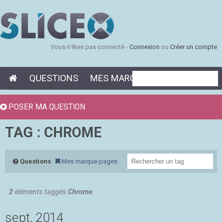
Vous n'êtes pas connecté -
Connexion
ou
Créer un compte
QUESTIONS
MES MARQUE-PAGES
POSER MA QUESTION
TAG : CHROME
Questions
·
Mes marque-pages
2
éléments taggés
Chrome
.
sept. 2014