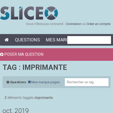
Vous n'êtes pas connecté -
Connexion
ou
Créer un compte
QUESTIONS
MES MARQUE-PAGES
POSER MA QUESTION
TAG : IMPRIMANTE
Questions
·
Mes marque-pages
2
éléments taggés
imprimante
.
oct. 2019