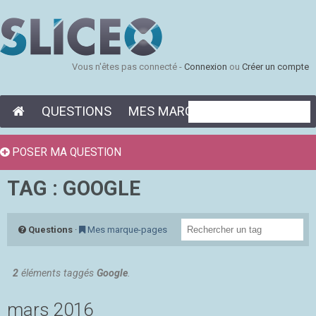
Vous n'êtes pas connecté -
Connexion
ou
Créer un compte
QUESTIONS
MES MARQUE-PAGES
POSER MA QUESTION
TAG : GOOGLE
Questions
·
Mes marque-pages
2
éléments taggés
Google
.
mars 2016