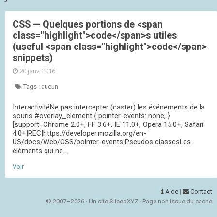
CSS — Quelques portions de <span
class="highlight">code</span>s utiles
(useful <span class="highlight">code</span>
snippets)
20 janv. 2016
Tags :
aucun
InteractivitéNe pas intercepter (caster) les événements de la
souris #overlay_element { pointer-events: none; }
[support=Chrome 2.0+, FF 3.6+, IE 11.0+, Opera 15.0+, Safari
4.0+|REC|https://developer.mozilla.org/en-
US/docs/Web/CSS/pointer-events]Pseudos classesLes
éléments qui ne...
Voir
Aide
|
Contact
© 2007–2026 · Un site SliceoXYZ · Page non issue du cache