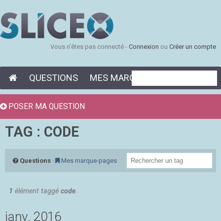
Vous n'êtes pas connecté -
Connexion
ou
Créer un compte
QUESTIONS
MES MARQUE-PAGES
POSER MA QUESTION
TAG : CODE
Questions
·
Mes marque-pages
1
élément taggé
code
.
janv. 2016