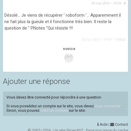
20 mai 2010 – 19:34
·
#
Désolé... Je viens de récupérer ' roboform '... Apparemment il
ne fait plus la gueule et il fonctionne très bien. Il reste la
question de " PNotes "Qui résiste !!!
20 mai 2010 – 19:34
·
^ début
novice
Ajouter une réponse
Vous devez être connecté pour répondre à une question.
Si vous possédez un compte sur le site, vous devez
vous connecter
.
Sinon, vous pouvez
créer un compte
sur le site.
Aide
|
Contact
© 2007–2026 · Un site SliceoXYZ · Page non issue du cache