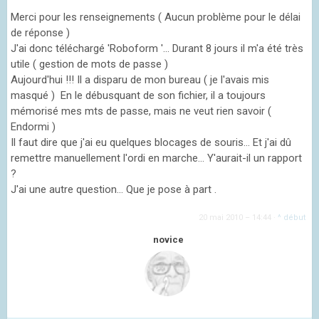
Merci pour les renseignements ( Aucun problème pour le délai
de réponse )
J'ai donc téléchargé 'Roboform '... Durant 8 jours il m'a été très
utile ( gestion de mots de passe )
Aujourd'hui !!! Il a disparu de mon bureau ( je l'avais mis
masqué ) En le débusquant de son fichier, il a toujours
mémorisé mes mts de passe, mais ne veut rien savoir (
Endormi )
Il faut dire que j'ai eu quelques blocages de souris... Et j'ai dû
remettre manuellement l'ordi en marche... Y'aurait-il un rapport
?
J'ai une autre question... Que je pose à part .
20 mai 2010 – 14:44
·
^ début
novice