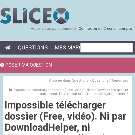
Vous n'êtes pas connecté -
Connexion
ou
Créer un compte
QUESTIONS
MES MARQUE-PAGES
POSER MA QUESTION
Classée dans
Questions > Questions / Réponses
Impossible télécharger dossier (Free, vidéo). Ni par DownloadHelper, ni
autrement. Faut-il avoir une Freebox obligatoirement ?
Impossible télécharger
dossier (Free, vidéo). Ni par
DownloadHelper, ni