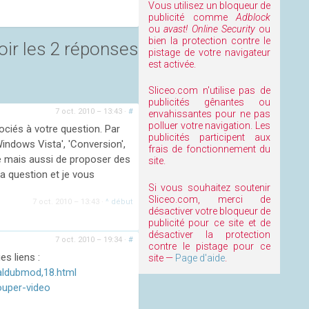
Vous utilisez un bloqueur de
publicité comme
Adblock
ou
avast! Online Security
ou
bien la protection contre le
oir les 2 réponses
pistage de votre navigateur
est activée.
Sliceo.com n'utilise pas de
publicités gênantes ou
7 oct. 2010 – 13:43
·
#
envahissantes pour ne pas
polluer votre navigation. Les
ociés à votre question. Par
publicités participent aux
indows Vista', 'Conversion',
frais de fonctionnement du
te mais aussi de proposer des
site.
la question et je vous
Si vous souhaitez soutenir
Sliceo.com, merci de
7 oct. 2010 – 13:43
·
^ début
désactiver votre bloqueur de
publicité pour ce site et de
désactiver la protection
7 oct. 2010 – 19:34
·
#
contre le pistage pour ce
es liens :
site —
Page d'aide
.
aldubmod,18.html
couper-video