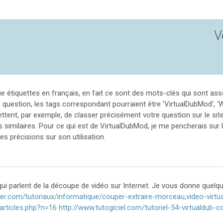
V
fie étiquettes en français, en fait ce sont des mots-clés qui sont ass
 question, les tags correspondant pourraient être 'VirtualDubMod', 'W
ttent, par exemple, de classer précisément votre question sur le si
s similaires. Pour ce qui est de VirtualDubMod, je me pencherais sur 
s précisions sur son utilisation.
 qui parlent de la découpe de vidéo sur Internet. Je vous donne quelqu
er.com/tutoriaux/informatique/couper-extraire-morceau,video-virtu
/articles.php?n=16
http://www.tutogiciel.com/tutoriel-54-virtualdub-