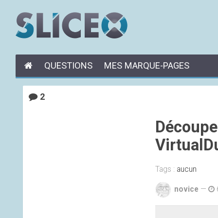
QUESTIONS
MES MARQUE-PAGES
2
Découper
VirtualD
Tags :
aucun
novice
—