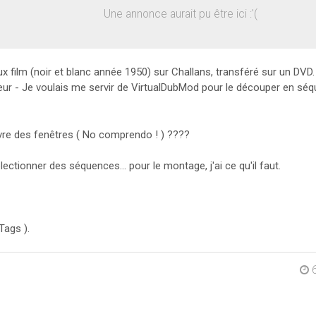
Une annonce aurait pu être ici :'(
x film (noir et blanc année 1950) sur Challans, transféré sur un DVD. J
eur - Je voulais me servir de VirtualDubMod pour le découper en s
uvre des fenêtres ( No comprendo ! ) ????
ectionner des séquences... pour le montage, j'ai ce qu'il faut.
Tags ).