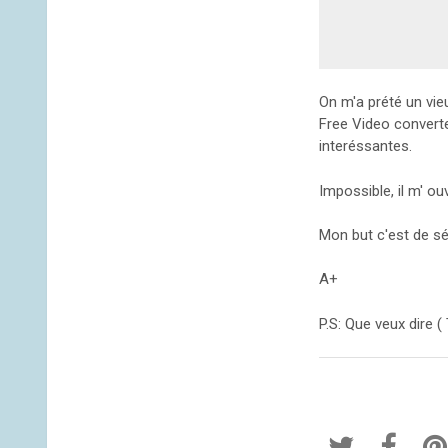
On m'a prété un vieu
Free Video convert
interéssantes.
Impossible, il m' o
Mon but c'est de sél
A+
P.S: Que veux dire ( 