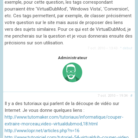
exemple, pour cette question, les tags correspondant
pourraient être 'VirtualDubMod', 'Windows Vista', 'Conversion',
etc. Ces tags permettent, par exemple, de classer précisément
votre question sur le site mais aussi de proposer des liens
vers des sujets similaires. Pour ce qui est de VirtualDubMod, je
me pencherais sur la question et je vous donnerais ensuite des
précisions sur son utilisation.
7 oct. 2010 – 13:43
·
^ début
Administrateur
7 oct. 2010 – 19:34
·
#
Il y a des tutoriaux qui parlent de la découpe de vidéo sur
Internet. Je vous donne quelques liens :
http://www.tutomaker.com/tutoriaux/informatique/couper-
extraire-morceau,video-virtualdubmod,18.html
http://www.lopr.net/articles.php?n=16
http://www.tutogiciel.com/tutoriel-54-virtualdub-couper-video