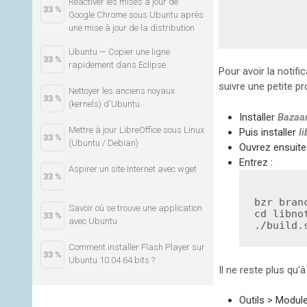
Réactiver les mises à jour de
33 %
Google Chrome sous Ubuntu après
une mise à jour de la distribution
Ubuntu — Copier une ligne
33 %
rapidement dans Eclipse
Pour avoir la notif
suivre une petite p
Nettoyer les anciens noyaux
33 %
(kernels) d'Ubuntu
Installer
Bazaa
Mettre à jour LibreOffice sous Linux
Puis installer
l
33 %
(Ubuntu / Debian)
Ouvrez ensuite
Entrez :
Aspirer un site Internet avec wget
33 %
Savoir où se trouve une application
cd
 libno
33 %
avec Ubuntu
./build.
Comment installer Flash Player sur
33 %
Ubuntu 10.04 64 bits ?
Il ne reste plus qu'
Outils > Modul