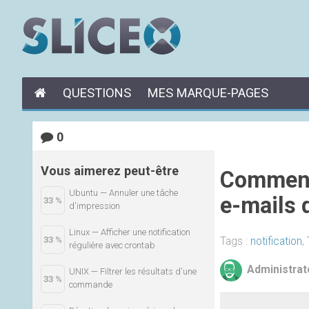
QUESTIONS
MES MARQUE-PAGES
0
Vous aimerez peut-être
Comment 
Ubuntu — Annuler une tâche
e-mails 
33 %
d'impression
Linux — Afficher une notification
33 %
Tags :
notification
,
régulière avec crontab
Administrat
UNIX — Filtrer les résultats d'une
33 %
commande