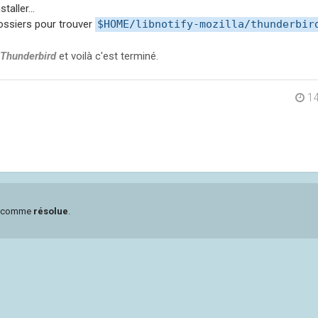
taller...
dossiers pour trouver
$HOME/libnotify-mozilla/thunderbir
Thunderbird
et voilà c'est terminé.
14
ée comme
résolue
.