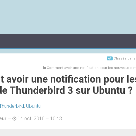
Classée dan
Comment avoir une notification pour les nouveaux e-m
avoir une notification pour l
de Thunderbird 3 sur Ubuntu ?
Thunderbird
,
Ubuntu
eur
—
14 oct. 2010 – 10:43