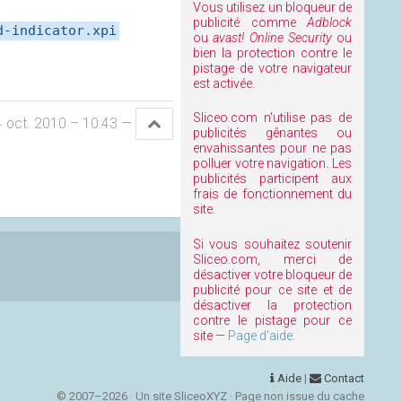
Vous utilisez un bloqueur de
publicité comme
Adblock
d-indicator.xpi
ou
avast! Online Security
ou
bien la protection contre le
pistage de votre navigateur
est activée.
Sliceo.com n'utilise pas de
 oct. 2010 – 10:43
—
publicités gênantes ou
envahissantes pour ne pas
polluer votre navigation. Les
publicités participent aux
frais de fonctionnement du
site.
Si vous souhaitez soutenir
Sliceo.com, merci de
désactiver votre bloqueur de
publicité pour ce site et de
désactiver la protection
contre le pistage pour ce
site —
Page d'aide
.
Aide
|
Contact
© 2007–2026 · Un site SliceoXYZ · Page non issue du cache