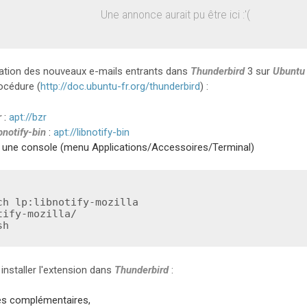
Une annonce aurait pu être ici :'(
ication des nouveaux e-mails entrants dans
Thunderbird
3 sur
Ubuntu
rocédure (
http://doc.ubuntu-fr.org/thunderbird
) :
r
:
apt://bzr
ibnotify-bin
:
apt://libnotify-bin
 une console (menu Applications/Accessoires/Terminal)
tify-mozilla/

sh
à installer l'extension dans
Thunderbird
:
es complémentaires,