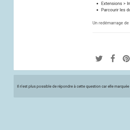
Extensions > Ins
Parcourir les 
Un redémarrage de
Il n'est plus possible de répondre à cette question car elle marqu