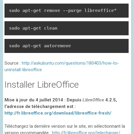
sudo apt-get remove --purge libreoffice*
sudo apt-get clean
sudo apt-get autoremove
Source :
http://askubuntu.com/questions/180403/how-to-
uninstall-libreoffice
Installer LibreOffice
Mise à jour du 4 juillet 2014 : Depuis
LibreOffice
4.2.5,
l'adresse de téléchargement est :
http://fr.libreoffice.org/download/libreoffice-fresh/
Téléchargez la dernière version sur le site, en sélectionnant la
version recommandée :
http://fr.libreoffice.org/telecharger/