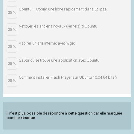
Ubuntu — Copier une ligne rapidement dans Eclipse
25 %
Nettoyer les anciens noyaux (kernels) d'Ubuntu
25 %
Aspirer un site Internet avec wget
25 %
Savoir où se trouve une application avec Ubuntu
25 %
Comment installer Flash Player sur Ubuntu 10.04 64 bits ?
25 %
Il n'est plus possible de répondre à cette question car elle marquée
comme
résolue
.