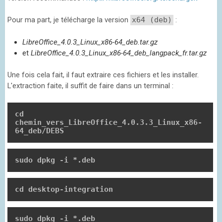
Pour ma part, je télécharge la version
x64 (deb)
:
LibreOffice_4.0.3_Linux_x86-64_deb.tar.gz
et
LibreOffice_4.0.3_Linux_x86-64_deb_langpack_fr.tar.gz
Une fois cela fait, il faut extraire ces fichiers et les installer.
L'extraction faite, il suffit de faire dans un terminal :
cd 
chemin_vers_LibreOffice_4.0.3.3_Linux_x86-
64_deb/DEBS
sudo dpkg -i *.deb
cd desktop-integration
sudo dpkg -i *.deb