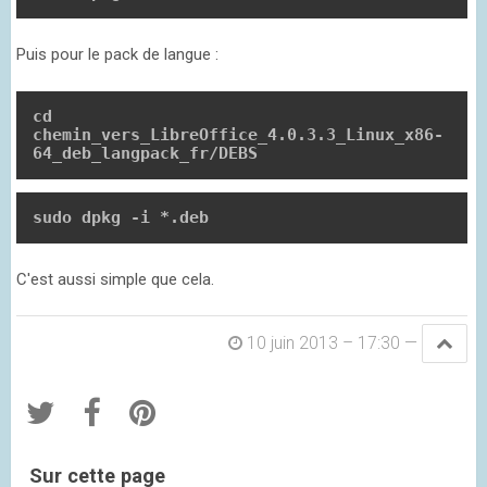
Puis pour le pack de langue :
cd 
chemin_vers_LibreOffice_4.0.3.3_Linux_x86-
64_deb_langpack_fr/DEBS
sudo dpkg -i *.deb
C'est aussi simple que cela.
10 juin 2013 – 17:30
—
Sur cette page