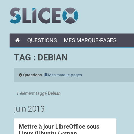
QUESTIONS
MES MARQUE-PAGES
TAG : DEBIAN
Questions
·
Mes marque-pages
1
élément taggé
Debian
.
juin 2013
Mettre à jour LibreOffice sous
Linux (Ubuntu / <span