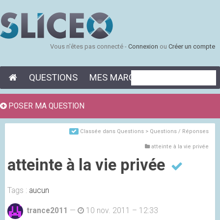
Vous n'êtes pas connecté -
Connexion
ou
Créer un compte
QUESTIONS
MES MARQUE-PAGES
POSER MA QUESTION
Classée dans
Questions > Questions / Réponses
atteinte à la vie privée
atteinte à la vie privée
Tags :
aucun
trance2011
—
10 nov. 2011 – 12:33