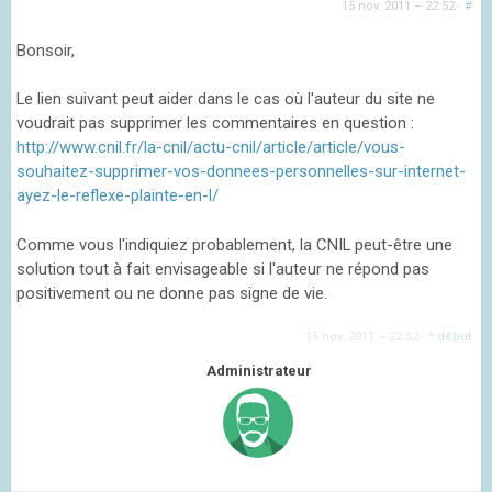
15 nov. 2011 – 22:52
·
#
Bonsoir,
Le lien suivant peut aider dans le cas où l'auteur du site ne
voudrait pas supprimer les commentaires en question :
http://www.cnil.fr/la-cnil/actu-cnil/article/article/vous-
souhaitez-supprimer-vos-donnees-personnelles-sur-internet-
ayez-le-reflexe-plainte-en-l/
Comme vous l'indiquiez probablement, la CNIL peut-être une
solution tout à fait envisageable si l'auteur ne répond pas
positivement ou ne donne pas signe de vie.
15 nov. 2011 – 22:52
·
^ début
Administrateur