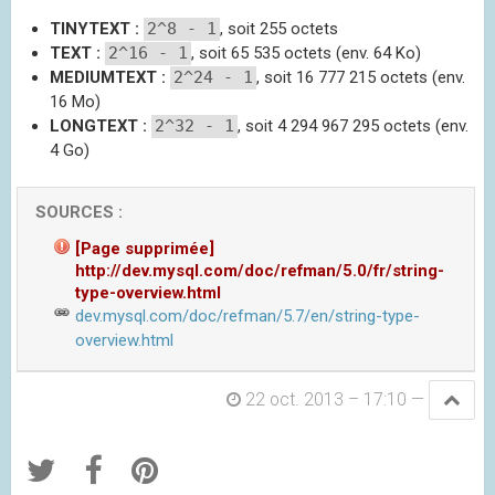
TINYTEXT :
2^8 - 1
, soit 255 octets
TEXT :
2^16 - 1
, soit 65 535 octets (env. 64 Ko)
MEDIUMTEXT :
2^24 - 1
, soit 16 777 215 octets (env.
16 Mo)
LONGTEXT :
2^32 - 1
, soit 4 294 967 295 octets (env.
4 Go)
[Page supprimée]
http://dev.mysql.com/doc/refman/5.0/fr/string-
type-overview.html
dev.mysql.com/doc/refman/5.7/en/string-type-
overview.html
22 oct. 2013 – 17:10
—