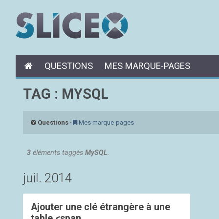
QUESTIONS
MES MARQUE-PAGES
TAG : MYSQL
Questions
·
Mes marque-pages
3
éléments taggés
MySQL
.
juil. 2014
Ajouter une clé étrangère à une
table <span