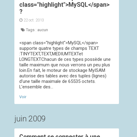
class="highlight">MySQL</span>
?
22 oct. 2013
Tags :
aucun
<span class="highlight">MySQL</span>
supporte quatre types de champs TEXT
:TINYTEXT,TEXT,MEDIUMTEXTet
LONGTEXTChacun de ces types possède une
taille maximum que nous verrons un peu plus
loin.En fait, le moteur de stockage MyISAM
autorise des tables avec des tuples (lignes)
d'une taille maximale de 65535 octets.
L'ensemble des...
Voir
juin 2009
Comment se connecter à une