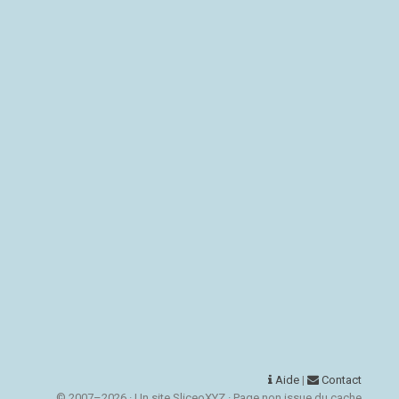
Aide
|
Contact
© 2007–2026 · Un site SliceoXYZ · Page non issue du cache