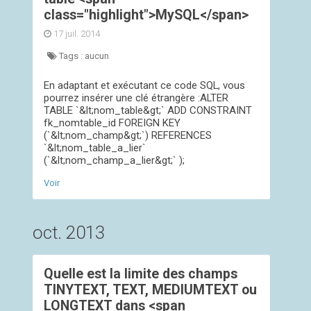
class="highlight">MySQL</span>
17 juil. 2014
Tags :
aucun
En adaptant et exécutant ce code SQL, vous
pourrez insérer une clé étrangère :ALTER
TABLE `&lt;nom_table&gt;` ADD CONSTRAINT
fk_nomtable_id FOREIGN KEY
(`&lt;nom_champ&gt;`) REFERENCES
`&lt;nom_table_a_lier`
(`&lt;nom_champ_a_lier&gt;` );
Voir
oct. 2013
Quelle est la limite des champs
TINYTEXT, TEXT, MEDIUMTEXT ou
LONGTEXT dans <span