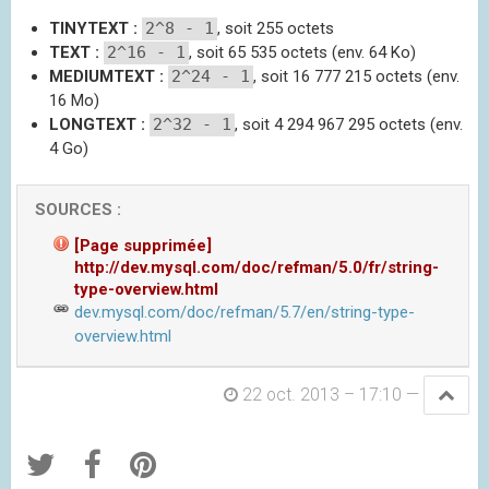
TINYTEXT :
2^8 - 1
, soit 255 octets
TEXT :
2^16 - 1
, soit 65 535 octets (env. 64 Ko)
MEDIUMTEXT :
2^24 - 1
, soit 16 777 215 octets (env.
16 Mo)
LONGTEXT :
2^32 - 1
, soit 4 294 967 295 octets (env.
4 Go)
[Page supprimée]
http://dev.mysql.com/doc/refman/5.0/fr/string-
type-overview.html
dev.mysql.com/doc/refman/5.7/en/string-type-
overview.html
22 oct. 2013 – 17:10
—