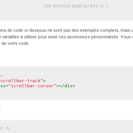
Une annonce aurait pu être ici :'(
ions de code ci-dessous ne sont pas des exemples complets, mais 
et variables à utiliser pour avoir ces ascenseurs personnalisés. Vou
 de votre code.
->
"scrollbar-track"
>
ass
=
"scrollbar-cursor"
>
</
div
>
:
PT */