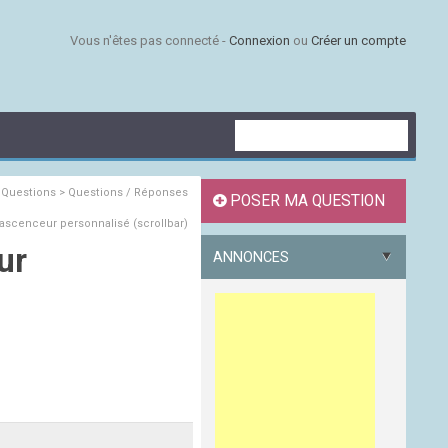
Vous n'êtes pas connecté -
Connexion
ou
Créer un compte
s
Questions > Questions / Réponses
POSER MA QUESTION
 ascenceur personnalisé (scrollbar)
ur
ANNONCES