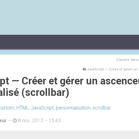
Classée dan
JavaScript — Créer et gérer un
pt — Créer et gérer un ascence
lisé (scrollbar)
custom
,
HTML
,
JavaScript
,
personnalisation
,
scrollbar
eur
—
8 nov. 2013 – 15:43