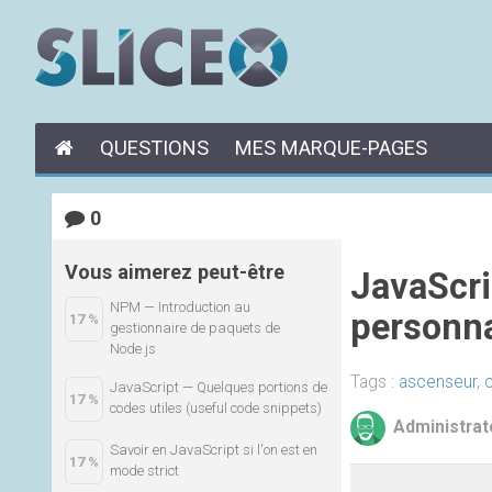
QUESTIONS
MES MARQUE-PAGES
0
Vous aimerez peut-être
JavaScri
NPM — Introduction au
personna
17 %
gestionnaire de paquets de
Node.js
Tags :
ascenseur
,
JavaScript — Quelques portions de
17 %
codes utiles (useful code snippets)
Administrat
Savoir en JavaScript si l'on est en
17 %
mode strict