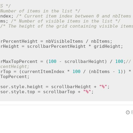
ES */
 Number of items in the list */
Index; 
/* Current item index between 0 and nbItems
ems; 
/* Number of visible items in the list */
 
/* The height of the grid containing visible item
/
arHeight = scrollbarPercentHeight * gridHeight;

arMaxTopPercent = (
100
 - scrollbarHeight) / 
100
;
// 
rcentHeight;
arTop = (currentItemIndex * 
100
 / (nbItems - 
1
)) * 
TopPercent;

rsor.style.height = scrollbarHeight + 
"%"
;

rsor.style.top = scrollbarTop + 
"%"