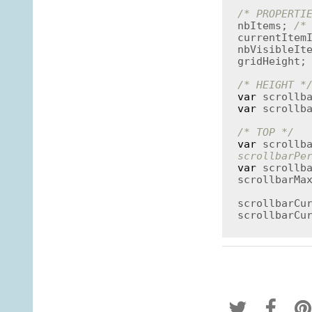
/* PROPERTI
nbItems; 
/*
currentItem
nbVisibleIt
gridHeight;
/* HEIGHT *
var
var
 scrollb
/* TOP */
var
 scrollb
scrollbarPe
var
 scrollb
scrollbarMax
scrollbarCu
scrollbarCu