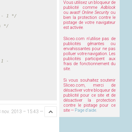
Vous utilisez un bloqueur de
publicité comme
Adblock
ou
avast! Online Security
ou
 - 1 */
bien la protection contre le
pistage de votre navigateur
s */
est activée.
Sliceo.com n'utilise pas de
publicités gênantes ou
envahissantes pour ne pas
polluer votre navigation. Les
publicités participent aux
1 - 
frais de fonctionnement du
site.
Si vous souhaitez soutenir
Sliceo.com, merci de
désactiver votre bloqueur de
publicité pour ce site et de
désactiver la protection
contre le pistage pour ce
site —
Page d'aide
.
8 nov. 2013 – 15:43
—