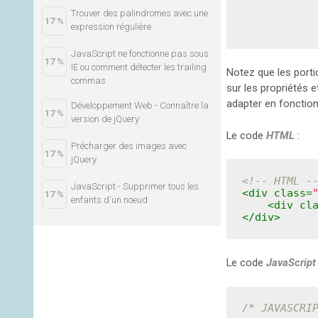
Trouver des palindromes avec une
17 %
expression régulière
JavaScript ne fonctionne pas sous
17 %
IE ou comment détecter les trailing
Notez que les port
commas
sur les propriétés 
adapter en fonction
Développement Web - Connaître la
17 %
version de jQuery
Le code
HTML
:
Précharger des images avec
17 %
jQuery
<!-- HTML -
JavaScript - Supprimer tous les
<
div
class
=
17 %
enfants d'un noeud
<
div
cl
</
div
>
Le code
JavaScript
/* JAVASCRI