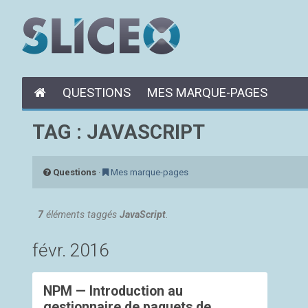
QUESTIONS
MES MARQUE-PAGES
TAG : JAVASCRIPT
Questions
·
Mes marque-pages
7
éléments taggés
JavaScript
.
févr. 2016
NPM — Introduction au
gestionnaire de paquets de