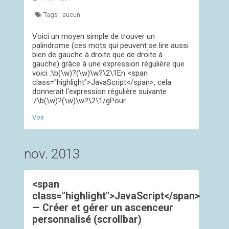
Tags :
aucun
Voici un moyen simple de trouver un
palindrome (ces mots qui peuvent se lire aussi
bien de gauche à droite que de droite à
gauche) grâce à une expression régulière que
voici :\b(\w)?(\w)\w?\2\1En <span
class="highlight">JavaScript</span>, cela
donnerait l'expression régulière suivante
:/\b(\w)?(\w)\w?\2\1/gPour...
Voir
nov. 2013
<span
class="highlight">JavaScript</span>
— Créer et gérer un ascenceur
personnalisé (scrollbar)