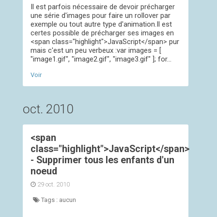
Il est parfois nécessaire de devoir précharger
une série d'images pour faire un rollover par
exemple ou tout autre type d'animation.Il est
certes possible de précharger ses images en
<span class="highlight">JavaScript</span> pur
mais c'est un peu verbeux :var images = [
"image1.gif", "image2.gif", "image3.gif" ]; for...
Voir
oct. 2010
<span
class="highlight">JavaScript</span>
- Supprimer tous les enfants d'un
noeud
29 oct. 2010
Tags :
aucun