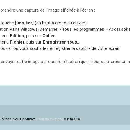
t prendre une capture de l'image affichée à l'écran :
a touche
[Imp.écr]
(en haut à droite du clavier)
cation Paint Windows: Démarrer > Tous les programmes > Accessoire
 menu
Edition
, puis sur
Coller
 menu
Fichier
, puis sur
Enregistrer sous...
dossier où vous souhaitez enregistrer la capture de votre écran
ut envoyer cette image par courrier électronique : Pour cela, créer 
r
. Sinon, vous pouvez
créer un compte
sur le site.