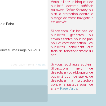
Vous utilisez un bloqueur de
publicité comme
Adblock
ou
avast! Online Security
ou
bien la protection contre le
pistage de votre navigateur
est activée.
s > Paint
Sliceo.com n'utilise pas de
publicités gênantes ou
envahissantes pour ne pas
polluer votre navigation. Les
publicités participent aux
un nouveau message où vous
frais de fonctionnement du
site.
Si vous souhaitez soutenir
10 déc. 2008 – 10:41
·
^ début
Sliceo.com, merci de
désactiver votre bloqueur de
publicité pour ce site et de
désactiver la protection
contre le pistage pour ce
site —
Page d'aide
.