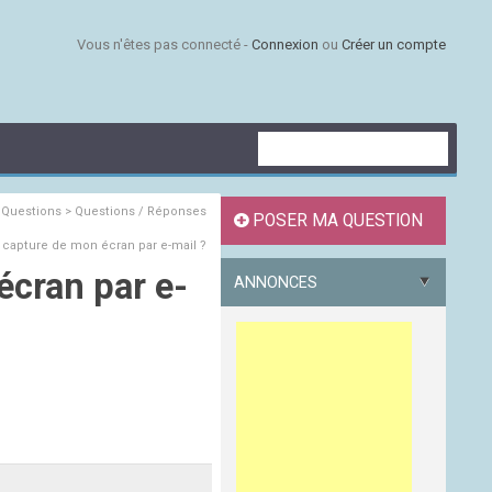
Vous n'êtes pas connecté -
Connexion
ou
Créer un compte
s
Questions > Questions / Réponses
POSER MA QUESTION
apture de mon écran par e-mail ?
cran par e-
ANNONCES