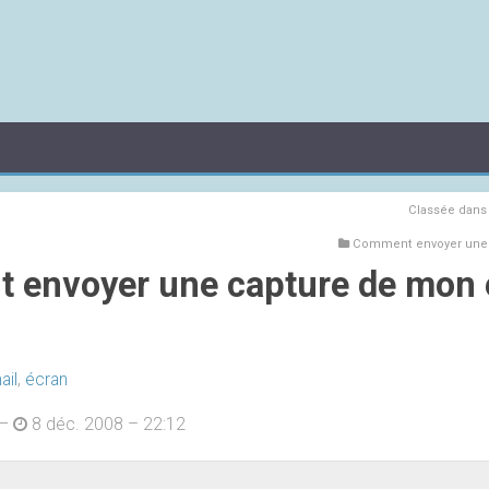
Classée dan
Comment envoyer une c
envoyer une capture de mon é
ail
,
écran
—
8 déc. 2008 – 22:12