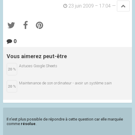
23 juin 2009 – 17:04
—
0
Vous aimerez peut-être
Astuces Google Sheets
20 %
Maintenance de son ordinateur - avoir un système sain
20 %
Il n'est plus possible de répondre à cette question car elle marquée
comme
résolue
.