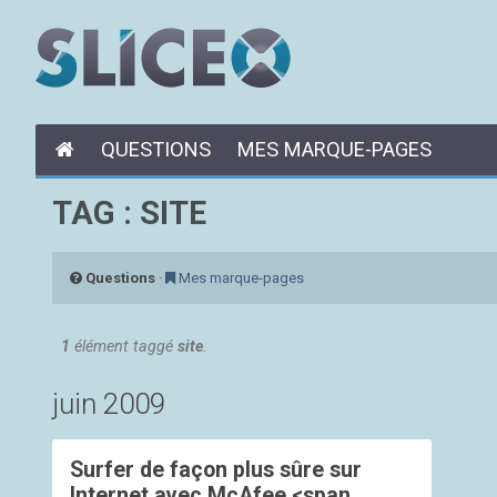
QUESTIONS
MES MARQUE-PAGES
TAG : SITE
Questions
·
Mes marque-pages
1
élément taggé
site
.
juin 2009
Surfer de façon plus sûre sur
Internet avec McAfee <span