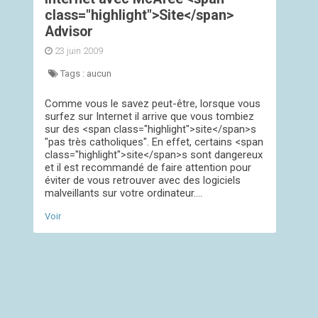
class="highlight">Site</span>
Advisor
23 juin 2009
Tags :
aucun
Comme vous le savez peut-être, lorsque vous
surfez sur Internet il arrive que vous tombiez
sur des <span class="highlight">site</span>s
"pas très catholiques". En effet, certains <span
class="highlight">site</span>s sont dangereux
et il est recommandé de faire attention pour
éviter de vous retrouver avec des logiciels
malveillants sur votre ordinateur....
Voir