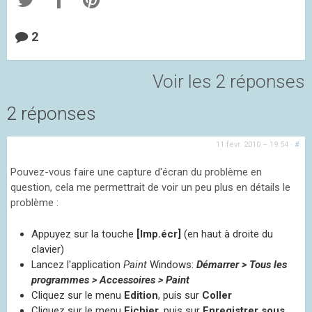
2
Voir les 2 réponses
2 réponses
11 févr. 2010 – 19:54
·
#
Pouvez-vous faire une capture d'écran du problème en
question, cela me permettrait de voir un peu plus en détails le
problème :
Appuyez sur la touche
[Imp.écr]
(en haut à droite du
clavier)
Lancez l'application
Paint
Windows:
Démarrer > Tous les
programmes > Accessoires > Paint
Cliquez sur le menu
Edition
, puis sur
Coller
Cliquez sur le menu
Fichier
, puis sur
Enregistrer sous...