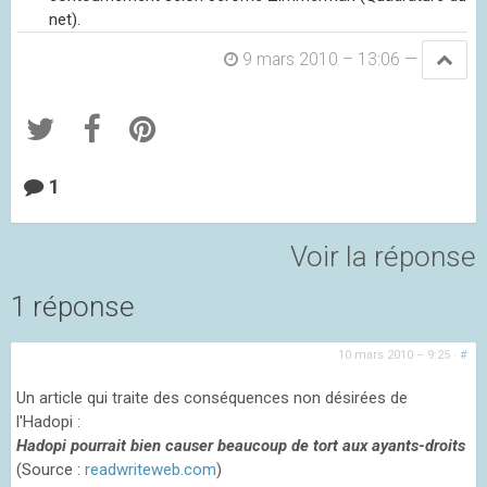
net).
9 mars 2010 – 13:06
—
1
Voir la réponse
1 réponse
10 mars 2010 – 9:25
·
#
Un article qui traite des conséquences non désirées de
l'Hadopi :
Hadopi pourrait bien causer beaucoup de tort aux ayants-droits
(Source :
readwriteweb.com
)