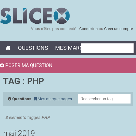
Vous n'êtes pas connecté -
Connexion
ou
Créer un compte
QUESTIONS
MES MARQUE-PAGES
POSER MA QUESTION
TAG : PHP
Questions
·
Mes marque-pages
8
éléments taggés
PHP
.
mai 2019