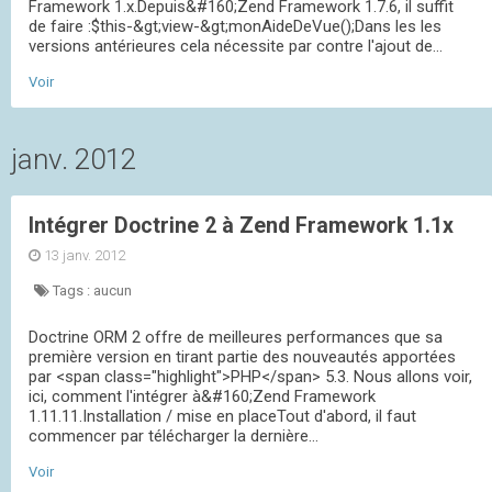
Framework 1.x.Depuis&#160;Zend Framework 1.7.6, il suffit
de faire :$this-&gt;view-&gt;monAideDeVue();Dans les les
versions antérieures cela nécessite par contre l'ajout de...
Voir
janv. 2012
Intégrer Doctrine 2 à Zend Framework 1.1x
13 janv. 2012
Tags :
aucun
Doctrine ORM 2 offre de meilleures performances que sa
première version en tirant partie des nouveautés apportées
par <span class="highlight">PHP</span> 5.3. Nous allons voir,
ici, comment l'intégrer à&#160;Zend Framework
1.11.11.Installation / mise en placeTout d'abord, il faut
commencer par télécharger la dernière...
Voir