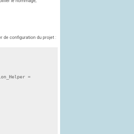
lifier le nommage,
er de configuration du projet :
on_Helper = 