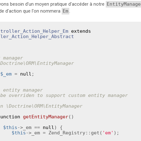
vons besoin d'un moyen pratique d'accéder à notre
EntityManage
de d'action que l'on nommera
Em
.
ntroller_Action_Helper_Em
extends
ller_Action_Helper_Abstract
\Doctrine\ORM\EntityManager

$_em
 = 
null
;

rn
 \Doctrine\ORM\EntityManager

function
getEntityManager
()
( 
$this
->_em == 
null
) {

$this
->_em = Zend_Registry::get(
'em'
);
