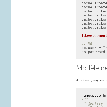
cache.fronte
cache.fronte
cache.backen
cache.backen
cache.backen
cache.backen
cache.backen
[developmen
;; DB
db.user = "r
db.password
Modèle d
A présent, voyons l
namespace
E
/**

 *
 @Entity