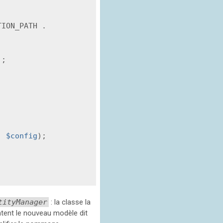
->newDefaultAnnotationDriver(APPLICATION_PATH . 
);

, 
$config
);

tityManager
: la classe la
ntent le nouveau modèle dit