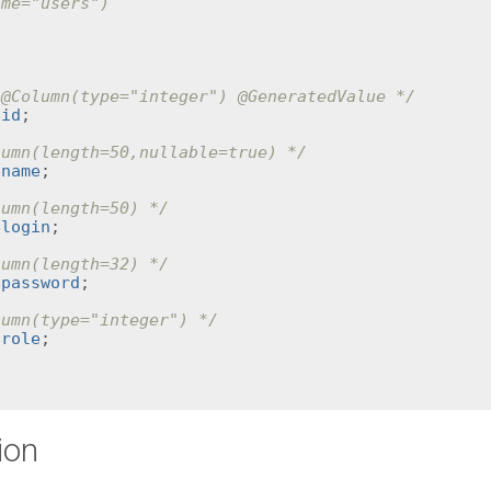
me="users")

 @Column
(type="integer")
 @GeneratedValue
 */
$id
;

lumn
(length=50,nullable=true) */
$name
;

lumn
(length=50) */
$login
;

lumn
(length=32) */
$password
;

lumn
(type="integer") */
$role
;

ion