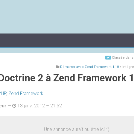
Classée dan
Démarrer avec Zend Framework 1.10
> Intégre
 Doctrine 2 à Zend Framework 
PHP
,
Zend Framework
eur
—
13 janv. 2012 – 21:52
Une annonce aurait pu être ici :'(