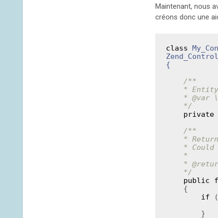
Maintenant, nous a
créons donc une ai
class
My_Co
Zend_Contro
{
/**

    * Entity manager

    *
 @var
 
    */
private
/**

    * Return entity manager

    * Could be overriden to support custom entity manager

    *

    *
 @retu
    */
public
    {
if
 
        }
