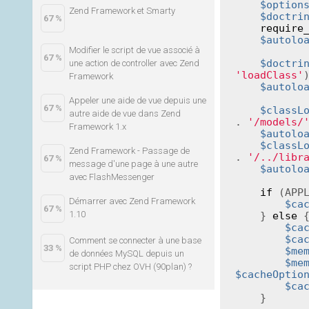
$option
Zend Framework et Smarty
$doctri
67 %
require
$autolo
Modifier le script de vue associé à
67 %
$doctri
une action de controller avec Zend
'loadClass'
)
Framework
$autolo
Appeler une aide de vue depuis une
67 %
$classL
autre aide de vue dans Zend
. 
'/models/
Framework 1.x
$autolo
$classL
Zend Framework - Passage de
. 
'/../libr
67 %
message d'une page à une autre
$autolo
avec FlashMessenger
if
 (APP
Démarrer avec Zend Framework
$ca
67 %
1.10
    } 
else
 {
$ca
$ca
Comment se connecter à une base
33 %
$me
de données MySQL depuis un
$me
script PHP chez OVH (90plan) ?
$cacheOptio
$ca
    }
