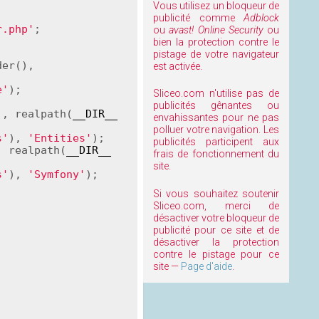
Vous utilisez un bloqueur de
publicité comme
Adblock
r.php'
;

ou
avast! Online Security
ou
bien la protection contre le
pistage de votre navigateur
 \Doctrine\Common\ClassLoader(), 
est activée.
e'
);

Sliceo.com n'utilise pas de
publicités gênantes ou
'
, realpath(
__DIR__
envahissantes pour ne pas
polluer votre navigation. Les
s'
), 
'Entities'
);

publicités participent aux
, realpath(
__DIR__
frais de fonctionnement du
site.
s'
), 
'Symfony'
);

Si vous souhaitez soutenir
Sliceo.com, merci de
désactiver votre bloqueur de
publicité pour ce site et de
désactiver la protection
contre le pistage pour ce
site —
Page d'aide
.