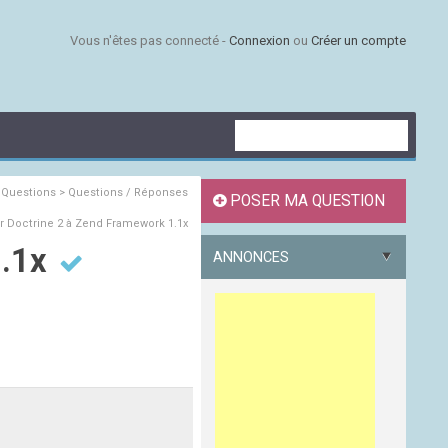
Vous n'êtes pas connecté -
Connexion
ou
Créer un compte
s
Questions > Questions / Réponses
POSER MA QUESTION
r Doctrine 2 à Zend Framework 1.1x
1.1x
ANNONCES