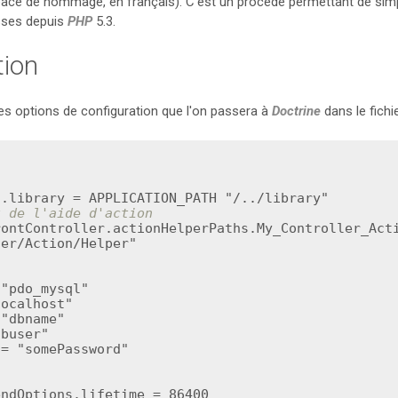
ce de nommage, en français). C'est un procédé permettant de simp
sses depuis
PHP
5.3.
tion
es options de configuration que l'on passera à
Doctrine
dans le fichi
]
t de l'aide d'action
rontController.actionHelperPaths.My_Controller_Acti
er/Action/Helper"

"pdo_mysql"

ocalhost"

"dbname"

buser"

= "somePassword"

ndOptions.lifetime = 86400
