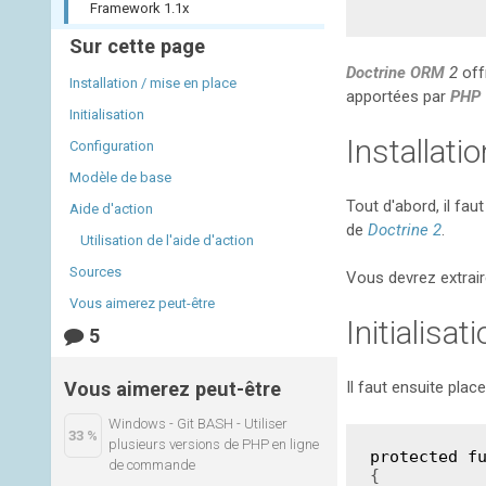
Framework 1.1x
Sur cette page
Doctrine ORM
2
off
Installation / mise en place
apportées par
PHP
Initialisation
Installati
Configuration
Modèle de base
Tout d'abord, il fa
Aide d'action
de
Doctrine 2
.
Utilisation de l'aide d'action
Sources
Vous devrez extrair
Vous aimerez peut-être
Initialisat
5
Vous aimerez peut-être
Il faut ensuite plac
Windows - Git BASH - Utiliser
33 %
plusieurs versions de PHP en ligne
protected
f
de commande
{