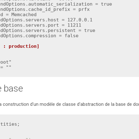
ndOptions.automatic_serialization = true

ndOptions.cache_id_prefix = prfx

d = Memcached

dOptions.servers.host = 127.0.0.1

dOptions.servers.port = 11211

dOptions.servers.persistent = true

dOptions.compression = false

t : production]
oot"

 = ""
e base
a construction d'un modèle de classe d'abstraction de la base de do
ntities