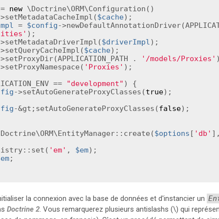
 = 
new
 \Doctrine\ORM\Configuration()

->setMetadataCacheImpl(
$cache
);

Impl
 = 
$config
tities'
);

->setMetadataDriverImpl(
$driverImpl
);

->setQueryCacheImpl(
$cache
);

->setProxyDir(APPLICATION_PATH . 
'/models/Proxies'
->setProxyNamespace(
'Proxies'
);

LICATION_ENV == 
"development"
) {

nfig
->setAutoGenerateProxyClasses(
true
);



nfig
-&gt;setAutoGenerateProxyClasses(
false
);

\Doctrine\ORM\EntityManager::create(
$options
[
'db'
]
Registry::set(
'em'
, 
$em
);

$em
;

itialiser la connexion avec la base de données et d'instancier un
En
ns
Doctrine 2
. Vous remarquerez plusieurs antislashs (\) qui représe