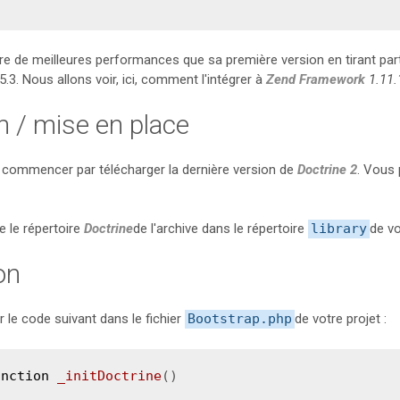
re de meilleures performances que sa première version en tirant pa
5.3. Nous allons voir, ici, comment l'intégrer à
Zend Framework
1.11.
on / mise en place
ut commencer par télécharger la dernière version de
Doctrine 2
. Vous 
e le répertoire
Doctrine
de l'archive dans le répertoire
library
de vo
ion
er le code suivant dans le fichier
Bootstrap.php
de votre projet :
unction
_initDoctrine
()