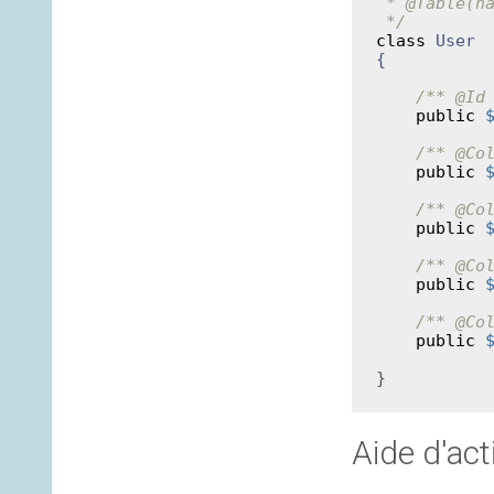
 *
 @Table
(na
 */
class
User
{
/**
 @Id
public
/**
 @Co
public
/**
 @Co
public
/**
 @Co
public
/**
 @Co
public
}
Aide d'act