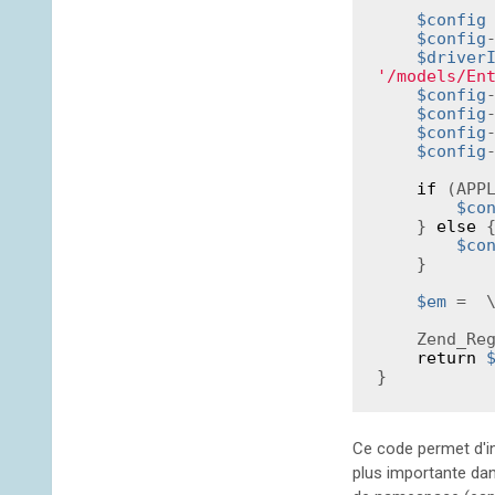
$config
$config
$driver
'/models/En
$config
$config
$config
$config
if
 (APP
$co
    } 
else
 {
$co
    }

$em
 =  
    Zend_
return
Ce code permet d'in
plus importante da