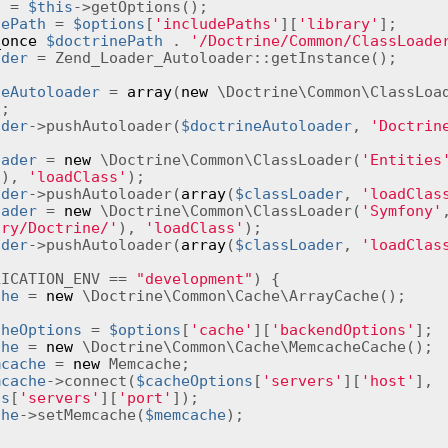
s
 = 
$this
->getOptions();

nePath
 = 
$options
[
'includePaths'
][
'library'
];

_once
$doctrinePath
 . 
'/Doctrine/Common/ClassLoade
ader
 = Zend_Loader_Autoloader::getInstance();

neAutoloader
 = 
array
(
new
;

ader
->pushAutoloader(
$doctrineAutoloader
, 
'Doctrin
oader
 = 
new
 \Doctrine\Common\ClassLoader(
'Entities
'
), 
'loadClass'
);

ader
->pushAutoloader(
array
(
$classLoader
, 
'loadClas
oader
 = 
new
 \Doctrine\Common\ClassLoader(
'Symfony'
ary/Doctrine/'
), 
'loadClass'
);

ader
->pushAutoloader(
array
(
$classLoader
, 
'loadClas
LICATION_ENV == 
"development"
) {

che
 = 
new
 \Doctrine\Common\Cache\ArrayCache();



cheOptions
 = 
$options
[
'cache'
][
'backendOptions'
];

che
 = 
new
 \Doctrine\Common\Cache\MemcacheCache();

mcache
 = 
new
 Memcache;

mcache
->connect(
$cacheOptions
[
'servers'
][
'host'
], 
ns
[
'servers'
][
'port'
]);

che
->setMemcache(
$memcache
);
