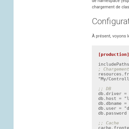
de namespace (espa
chargement de cla
Configura
À présent, voyons l
[production
; Chargemen
resources.f
"My/Controll
;; DB
db.driver = 
db.host = "l
db.dbname = 
db.user = "d
db.password 
;; Cache
cache.fronte