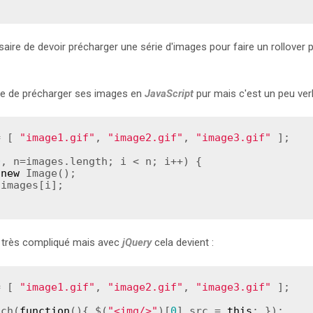
ssaire de devoir précharger une série d'images pour faire un rollover
ble de précharger ses images en
JavaScript
pur mais c'est un peu ver
= [ 
"image1.gif"
, 
"image2.gif"
, 
"image3.gif"
 ];

0
, n=images.length; i < n; i++) {

 
new
 Image();

s très compliqué mais avec
jQuery
cela devient :
= [ 
"image1.gif"
, 
"image2.gif"
, 
"image3.gif"
 ];

ach(
function
()
{
 $(
"
<img/>"
)[
0
].src = 
this
; });