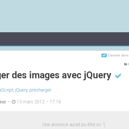
Classée dan
P
er des images avec jQuery
aScript
,
jQuery
,
précharger
eur
—
13 mars 2012 – 17:16
Une annonce aurait pu être ici :'(