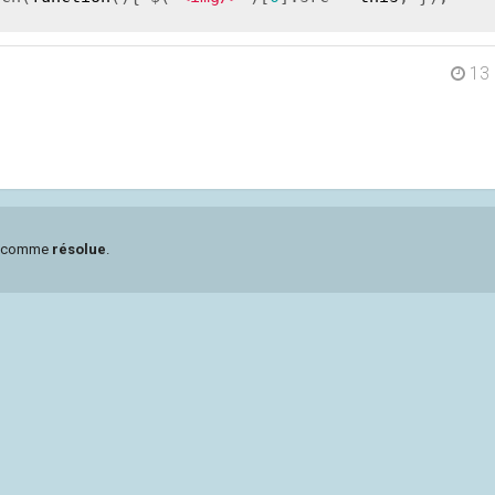
13
ée comme
résolue
.