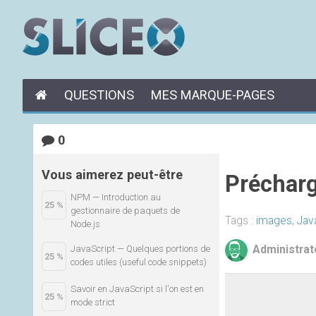
QUESTIONS
MES MARQUE-PAGES
0
Vous aimerez peut-être
Précharg
NPM — Introduction au
25 %
gestionnaire de paquets de
Tags :
images
,
Jav
Node.js
Administrat
JavaScript — Quelques portions de
25 %
codes utiles (useful code snippets)
Savoir en JavaScript si l'on est en
25 %
mode strict