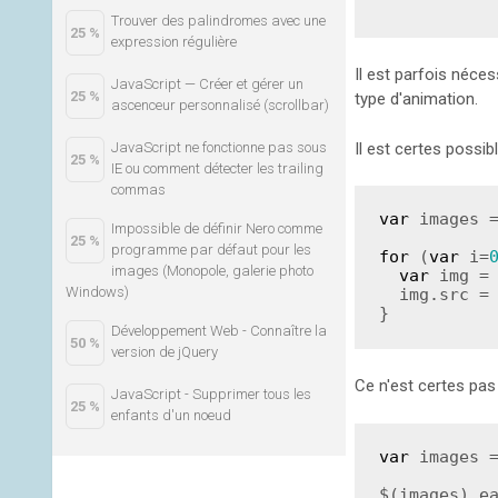
Trouver des palindromes avec une
25 %
expression régulière
Il est parfois néce
JavaScript — Créer et gérer un
25 %
type d'animation.
ascenceur personnalisé (scrollbar)
Il est certes possi
JavaScript ne fonctionne pas sous
25 %
IE ou comment détecter les trailing
commas
var
 images 
Impossible de définir Nero comme
25 %
programme par défaut pour les
for
 (
var
 i=
images (Monopole, galerie photo
var
 img =
Windows)
  img.src = images[i];

}
Développement Web - Connaître la
50 %
version de jQuery
Ce n'est certes pa
JavaScript - Supprimer tous les
25 %
enfants d'un noeud
var
 images 
$(images).e