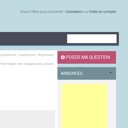
Vous n'êtes pas connecté -
Connexion
ou
Créer un compte
s
Questions > Questions / Réponses
POSER MA QUESTION
récharger des images avec jQuery
ANNONCES