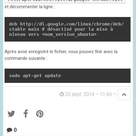
et décommenter la ligne :
deb http://dl.google.com/linux/chrome/deb/ 
stable main # désactivé pour la mise à 
niveau vers <nom_version_ubuntu>
Après avoir enregistré le fichier, vous pouvez finir avec la
commande suivante :
sudo apt-get update
23 sept. 2014 – 11:40
—
0