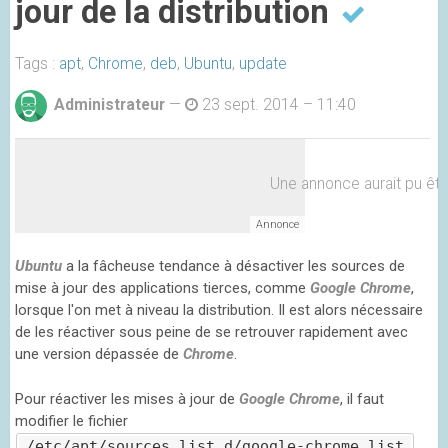
jour de la distribution
Tags :
apt
,
Chrome
,
deb
,
Ubuntu
,
update
Administrateur
—
23 sept. 2014 – 11:40
Une annonce aurait pu être 
Ubuntu
a la fâcheuse tendance à désactiver les sources de
mise à jour des applications tierces, comme
Google Chrome
,
lorsque l'on met à niveau la distribution. Il est alors nécessaire
de les réactiver sous peine de se retrouver rapidement avec
une version dépassée de
Chrome
.
Pour réactiver les mises à jour de
Google Chrome
, il faut
modifier le fichier
/etc/apt/sources.list.d/google-chrome.list