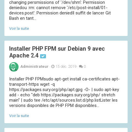
changing persmissions of '/dev/shm': Permission
deniedou :rm: cannot remove '/etc/post-install/01-
devices.post': Permission deniedIl suffit de lancer Git
Bash en tant...
Voir la suite
Installer PHP FPM sur Debian 9 avec
Apache 2.4
Administrateur
·
15 déc. 2019
·
0
Installer PHP FPMsudo apt-get install ca-certificates apt-
transport-https wget -q
https://packages.sury.org/php/apt.gpg -O- | sudo apt-key
add - echo "deb https://packages.sury.org/php/ stretch
main" | sudo tee /etc/apt/sources.list.d/php.listLister les
versions disponibles de PHP FPM disponibles...
Voir la suite