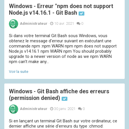
Windows - Erreur "npm does not support
Node.js v14.16.1 - Git Bash
Administrateur
·
10 avr. 2021
·
0
Si dans votre terminal Git Bash sous Windows, vous
obtenez le message d'erreur suivant en exécutant une
commande npm :npm WARN npm npm does not support
Node.js v14.16.1 npm WARN npm You should probably
upgrade to a newer version of node as we npm WARN
npm can't make any...
Voir la suite
Windows - Git Bash affiche des erreurs
(permission denied)
Administrateur
·
30 janv. 2021
·
0
Si en lançant un terminal Git Bash sur votre ordinateur, ce
dernier affiche une série d'erreurs du type :chmod: