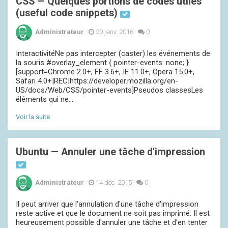
CSS — Quelques portions de codes utiles
(useful code snippets)
Administrateur
·
20 janv. 2016
·
0
InteractivitéNe pas intercepter (caster) les événements de
la souris #overlay_element { pointer-events: none; }
[support=Chrome 2.0+, FF 3.6+, IE 11.0+, Opera 15.0+,
Safari 4.0+|REC|https://developer.mozilla.org/en-
US/docs/Web/CSS/pointer-events]Pseudos classesLes
éléments qui ne...
Voir la suite
Ubuntu — Annuler une tâche d'impression
Administrateur
·
14 déc. 2015
·
0
Il peut arriver que l'annulation d'une tâche d'impression
reste active et que le document ne soit pas imprimé. Il est
heureusement possible d'annuler une tâche et d'en tenter